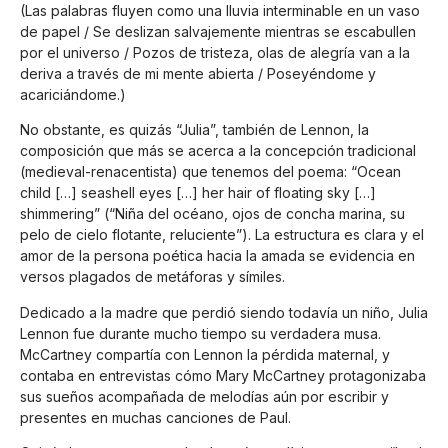
(Las palabras fluyen como una lluvia interminable en un vaso
de papel / Se deslizan salvajemente mientras se escabullen
por el universo / Pozos de tristeza, olas de alegría van a la
deriva a través de mi mente abierta / Poseyéndome y
acariciándome.)
No obstante, es quizás “Julia”, también de Lennon, la
composición que más se acerca a la concepción tradicional
(medieval-renacentista) que tenemos del poema: “Ocean
child […] seashell eyes […] her hair of floating sky […]
shimmering” (“Niña del océano, ojos de concha marina, su
pelo de cielo flotante, reluciente”). La estructura es clara y el
amor de la persona poética hacia la amada se evidencia en
versos plagados de metáforas y símiles.
Dedicado a la madre que perdió siendo todavía un niño, Julia
Lennon fue durante mucho tiempo su verdadera musa.
McCartney compartía con Lennon la pérdida maternal, y
contaba en entrevistas cómo Mary McCartney protagonizaba
sus sueños acompañada de melodías aún por escribir y
presentes en muchas canciones de Paul.