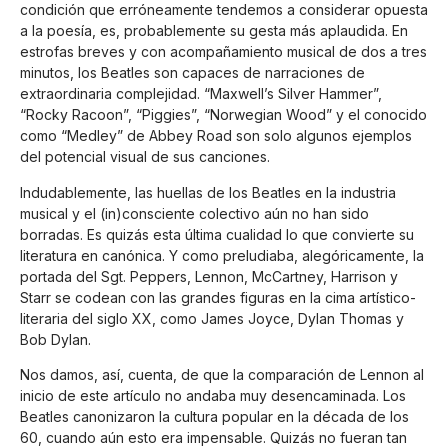
condición que erróneamente tendemos a considerar opuesta
a la poesía, es, probablemente su gesta más aplaudida. En
estrofas breves y con acompañamiento musical de dos a tres
minutos, los Beatles son capaces de narraciones de
extraordinaria complejidad. “Maxwell’s Silver Hammer”,
“Rocky Racoon”, “Piggies”, “Norwegian Wood” y el conocido
como “Medley” de Abbey Road son solo algunos ejemplos
del potencial visual de sus canciones.
Indudablemente, las huellas de los Beatles en la industria
musical y el (in)consciente colectivo aún no han sido
borradas. Es quizás esta última cualidad lo que convierte su
literatura en canónica. Y como preludiaba, alegóricamente, la
portada del Sgt. Peppers, Lennon, McCartney, Harrison y
Starr se codean con las grandes figuras en la cima artístico-
literaria del siglo XX, como James Joyce, Dylan Thomas y
Bob Dylan.
Nos damos, así, cuenta, de que la comparación de Lennon al
inicio de este artículo no andaba muy desencaminada. Los
Beatles canonizaron la cultura popular en la década de los
60, cuando aún esto era impensable. Quizás no fueran tan