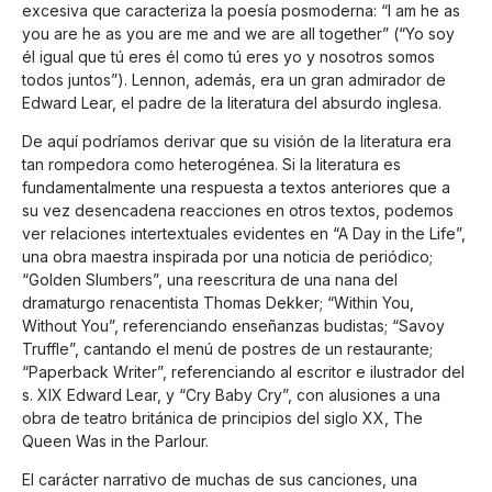
excesiva que caracteriza la poesía posmoderna: “I am he as
you are he as you are me and we are all together” (“Yo soy
él igual que tú eres él como tú eres yo y nosotros somos
todos juntos”). Lennon, además, era un gran admirador de
Edward Lear, el padre de la literatura del absurdo inglesa.
De aquí podríamos derivar que su visión de la literatura era
tan rompedora como heterogénea. Si la literatura es
fundamentalmente una respuesta a textos anteriores que a
su vez desencadena reacciones en otros textos, podemos
ver relaciones intertextuales evidentes en “A Day in the Life”,
una obra maestra inspirada por una noticia de periódico;
“Golden Slumbers”, una reescritura de una nana del
dramaturgo renacentista Thomas Dekker; “Within You,
Without You”, referenciando enseñanzas budistas; “Savoy
Truffle”, cantando el menú de postres de un restaurante;
“Paperback Writer”, referenciando al escritor e ilustrador del
s. XIX Edward Lear, y “Cry Baby Cry”, con alusiones a una
obra de teatro británica de principios del siglo XX, The
Queen Was in the Parlour.
El carácter narrativo de muchas de sus canciones, una