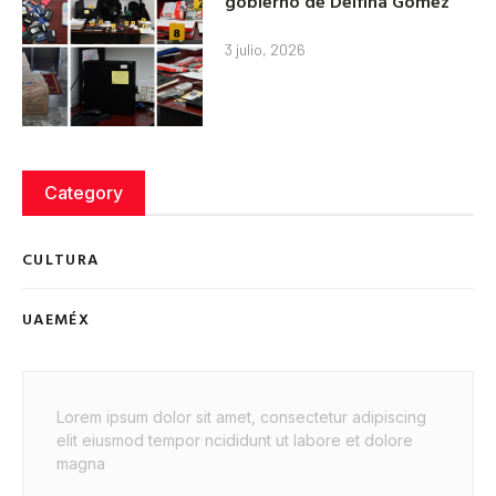
gobierno de Delfina Gómez
3 julio, 2026
Category
CULTURA
UAEMÉX
Lorem ipsum dolor sit amet, consectetur adipiscing
elit eiusmod tempor ncididunt ut labore et dolore
magna