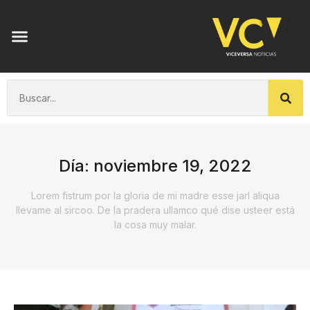
Día: noviembre 19, 2022
Lorem fistrum por la gloria de mi madre esse jarl aliqua
llevame al sircoo. De la pradera ullamco qué dise usteer está
la cosa muy malar.