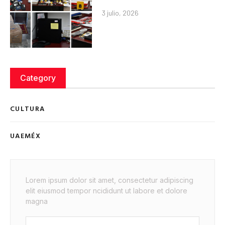
3 julio, 2026
Category
CULTURA
UAEMÉX
Lorem ipsum dolor sit amet, consectetur adipiscing
elit eiusmod tempor ncididunt ut labore et dolore
magna