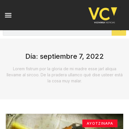
Día: septiembre 7, 2022
Lorem fistrum por la gloria de mi madre esse jarl aliqua
llevame al sircoo. De la pradera ullamco qué dise usteer está
la cosa muy malar.
AYOTZINAPA