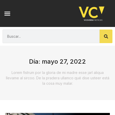
Día: mayo 27, 2022
Lorem fistrum por la gloria de mi madre esse jarl aliqua
llevame al sircoo. De la pradera ullamco qué dise usteer está
la cosa muy malar.