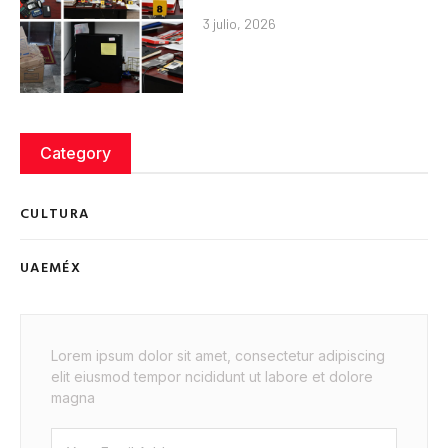
3 julio, 2026
Category
CULTURA
UAEMÉX
Lorem ipsum dolor sit amet, consectetur adipiscing
elit eiusmod tempor ncididunt ut labore et dolore
magna