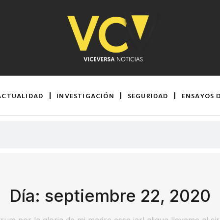
ACTUALIDAD
INVESTIGACIÓN
SEGURIDAD
ENSAYOS 
Día: septiembre 22, 2020
rum por la gloria de mi madre esse jarl aliqua llevame al si