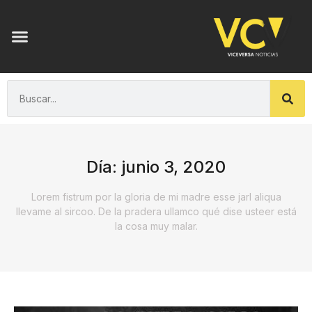
Día: junio 3, 2020
Lorem fistrum por la gloria de mi madre esse jarl aliqua
llevame al sircoo. De la pradera ullamco qué dise usteer está
la cosa muy malar.