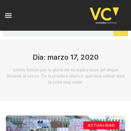
Día: marzo 17, 2020
Lorem fistrum por la gloria de mi madre esse jarl aliqua
llevame al sircoo. De la pradera ullamco qué dise usteer está
la cosa muy malar.
ACTUALIDAD