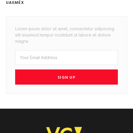
UAEMÉX
Lorem ipsum dolor sit amet, consectetur adipiscing
elit eiusmod tempor ncididunt ut labore et dolore
magna
SIGN UP