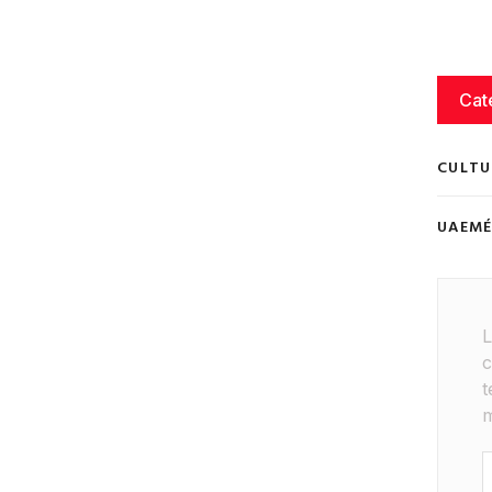
Cat
CULTU
UAEM
L
c
t