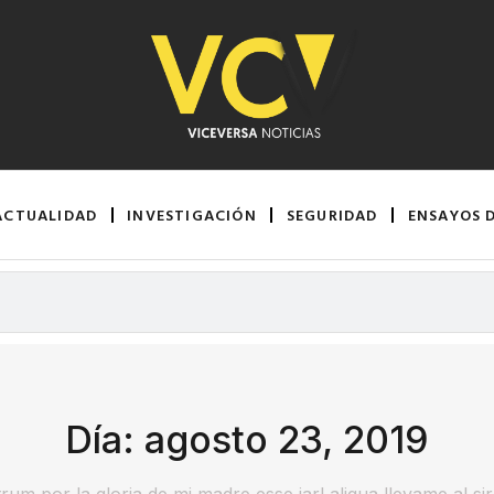
ACTUALIDAD
INVESTIGACIÓN
SEGURIDAD
ENSAYOS 
Día: agosto 23, 2019
rum por la gloria de mi madre esse jarl aliqua llevame al si