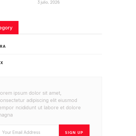
3 julio, 2026
egory
RA
ÉX
orem ipsum dolor sit amet,
onsectetur adipiscing elit eiusmod
empor ncididunt ut labore et dolore
magna
SIGN UP