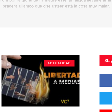
pradera ullamco qué dise usteer está la cosa muy malar.
Sta
ACTUALIDAD