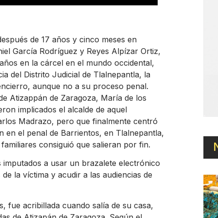
n después de 17 años y cinco meses en
aniel García Rodríguez y Reyes Alpízar Ortiz,
años en la cárcel en el mundo occidental,
a del Distrito Judicial de Tlalnepantla, la
 encierro, aunque no a su proceso penal.
a de Atizappán de Zaragoza, María de los
ron implicados el alcalde de aquel
rlos Madrazo, pero que finalmente centró
n en el penal de Barrientos, en Tlalnepantla,
amiliares consiguió que salieran por fin.
s imputados a usar un brazalete electrónico
 de la víctima y acudir a las audiencias de
, fue acribillada cuando salía de su casa,
edas de Atizapán de Zaragoza. Según el