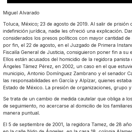
Miguel Alvarado
Toluca, México; 23 de agosto de 2019. Al salir de prisió
indefinición jurídica, nadie les ofreció una explicación. D
considerados los presos políticos con mayor cantidad de 
por fin, el 22 de agosto, en el Juzgado de Primera Instanci
Fiscalía General de Justicia, consiguieron poner fin a su
Ellos están acusados del homicidio de la regidora panist
Ángeles Támez Pérez, en 2002, un caso en el que estuvie
municipio, Antonio Domínguez Zambrano y el senador Ca
las responsabilidades en García y Alpízar, quienes estaba
Estado de México. La presión de organizaciones, grupo y f
Se trata de un cambio de medida cautelar que obliga a lo
de seguimiento, no acercarse al domicilio de los familiares
manera puntual.
El 5 de septiembre de 2001, la regidora Tamez, de 28 años
en la calle Nido de Ángeles, en la casa 18, colonia Alam