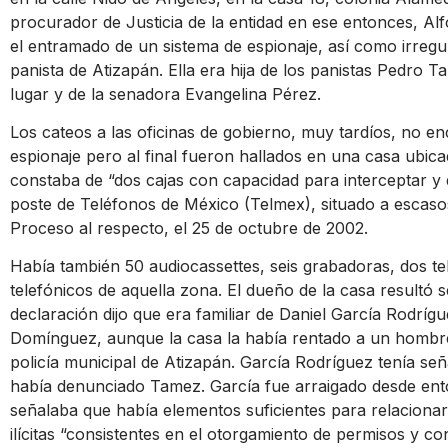
procurador de Justicia de la entidad en ese entonces, Al
el entramado de un sistema de espionaje, así como irregul
panista de Atizapán. Ella era hija de los panistas Pedro T
lugar y de la senadora Evangelina Pérez.
Los cateos a las oficinas de gobierno, muy tardíos, no e
espionaje pero al final fueron hallados en una casa ubica
constaba de “dos cajas con capacidad para interceptar y d
poste de Teléfonos de México (Telmex), situado a escaso
Proceso al respecto, el 25 de octubre de 2002.
Había también 50 audiocassettes, seis grabadoras, dos te
telefónicos de aquella zona. El dueño de la casa resultó
declaración dijo que era familiar de Daniel García Rodrígue
Domínguez, aunque la casa la había rentado a un hombre
policía municipal de Atizapán. García Rodríguez tenía se
había denunciado Tamez. García fue arraigado desde ent
señalaba que había elementos suficientes para relacionar
ilícitas “consistentes en el otorgamiento de permisos y 