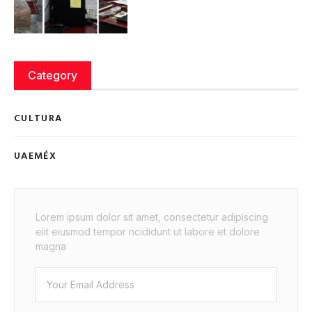
Category
CULTURA
UAEMÉX
Lorem ipsum dolor sit amet, consectetur adipiscing
elit eiusmod tempor ncididunt ut labore et dolore
magna