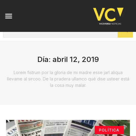
Día: abril 12, 2019
Lorem fistrum por la gloria de mi madre esse jarl aliqua
llevame al sircoo. De la pradera ullamco qué dise usteer está
la cosa muy malar.
POLÍTICA