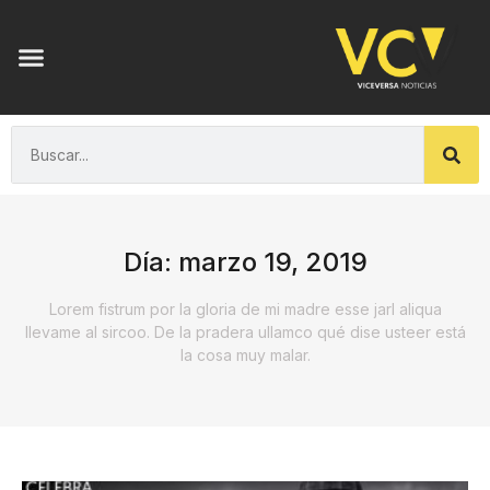
Día: marzo 19, 2019
Lorem fistrum por la gloria de mi madre esse jarl aliqua
llevame al sircoo. De la pradera ullamco qué dise usteer está
la cosa muy malar.