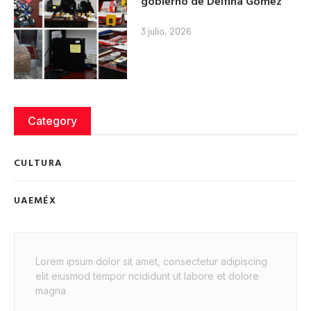
gobierno de Delfina Gómez
3 julio, 2026
Category
CULTURA
UAEMÉX
Lorem ipsum dolor sit amet, consectetur adipiscing
elit eiusmod tempor ncididunt ut labore et dolore
magna