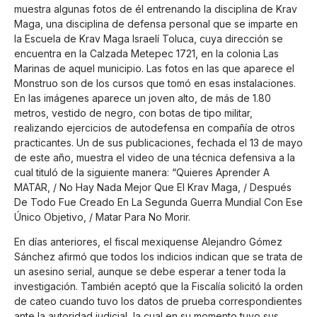
muestra algunas fotos de él entrenando la disciplina de Krav
Maga, una disciplina de defensa personal que se imparte en
la Escuela de Krav Maga Israelí Toluca, cuya dirección se
encuentra en la Calzada Metepec 1721, en la colonia Las
Marinas de aquel municipio. Las fotos en las que aparece el
Monstruo son de los cursos que tomó en esas instalaciones.
En las imágenes aparece un joven alto, de más de 1.80
metros, vestido de negro, con botas de tipo militar,
realizando ejercicios de autodefensa en compañía de otros
practicantes. Un de sus publicaciones, fechada el 13 de mayo
de este año, muestra el video de una técnica defensiva a la
cual tituló de la siguiente manera: “Quieres Aprender A
MATAR, / No Hay Nada Mejor Que El Krav Maga, / Después
De Todo Fue Creado En La Segunda Guerra Mundial Con Ese
Único Objetivo, / Matar Para No Morir.
En días anteriores, el fiscal mexiquense Alejandro Gómez
Sánchez afirmó que todos los indicios indican que se trata de
un asesino serial, aunque se debe esperar a tener toda la
investigación. También aceptó que la Fiscalía solicitó la orden
de cateo cuando tuvo los datos de prueba correspondientes
ante la autoridad judicial, la cual en su momento tuvo sus