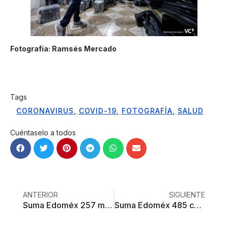
Fotografía: Ramsés Mercado
Tags
CORONAVIRUS
,
COVID-19
,
FOTOGRAFÍA
,
SALUD
Cuéntaselo a todos
ANTERIOR
SIGUIENTE
Suma Edoméx 257 muertos por Covid-19
Suma Edoméx 485 casos positivos de Covid-19 en 24 horas