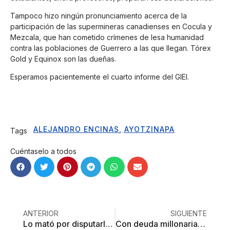
Tampoco hizo ningún pronunciamiento acerca de la
participación de las supermineras canadienses en Cocula y
Mezcala, que han cometido crímenes de lesa humanidad
contra las poblaciones de Guerrero a las que llegan. Tórex
Gold y Equinox son las dueñas.
Esperamos pacientemente el cuarto informe del GIEI.
ALEJANDRO ENCINAS
,
AYOTZINAPA
Tags
Cuéntaselo a todos
ANTERIOR
SIGUIENTE
Lo mató por disputarle por cajones de estacionamiento
Con deuda millonaria, niega ISSEMyM sueldos de 230 mil pesos; OSFEM refuta su versión