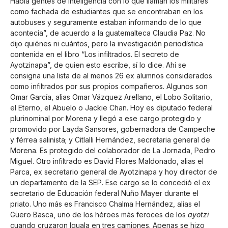
Había gentes de inteligencia con lo que llaman los militares
como fachada de estudiantes que se encontraban en los
autobuses y seguramente estaban informando de lo que
acontecía”, de acuerdo a la guatemalteca Claudia Paz. No
dijo quiénes ni cuántos, pero la investigación periodística
contenida en el libro “Los infiltrados. El secreto de
Ayotzinapa”, de quien esto escribe, sí lo dice. Ahí se
consigna una lista de al menos 26 ex alumnos considerados
como infiltrados por sus propios compañeros. Algunos son
Omar García, alias Omar Vázquez Arellano, el Lobo Solitario,
el Eterno, el Abuelo o Jackie Chan. Hoy es diputado federal
plurinominal por Morena y llegó a ese cargo protegido y
promovido por Layda Sansores, gobernadora de Campeche
y férrea salinista; y Citlalli Hernández, secretaria general de
Morena. Es protegido del colaborador de La Jornada, Pedro
Miguel. Otro infiltrado es David Flores Maldonado, alias el
Parca, ex secretario general de Ayotzinapa y hoy director de
un departamento de la SEP. Ese cargo se lo concedió el ex
secretario de Educación federal Nuño Mayer durante el
priato. Uno más es Francisco Chalma Hernández, alias el
Güero Basca, uno de los héroes más feroces de los
ayotzi
cuando cruzaron Iguala en tres camiones. Apenas se hizo