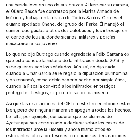
una herida leve en uno de sus brazos. Al terminar su carrera,
el Güero Basca fue contratado por la Marina Armada de
México y trabaja en la draga de Todos Santos. Otro es el
alumno apodado Chane, del grupo del Parka. Él manejó el
camión que guiaba a otros dos autobuses y los introdujo en
el centro de Iguala, donde sicarios, militares y policías
masacraron a los jóvenes.
Lo que no dijo Buitrago cuando agradecía a Félix Santana es
que éste conoce la historia de la infiltración desde 2016, y
sabe quiénes son los señalados. Aún así, no dijo nada
cuando a Omar García se le regaló la diputación plurinominal
y no renunció, como debía haberlo hecho por simple ética,
cuando la Fiscalía convirtió a los infiltrados en testigos
protegidos. Testigos, sí, pero de su propia miseria.
Así que las revelaciones del GIEI en este tercer informe están
bien, pero de ninguna manera se apegan a todos los hechos.
Le falta, por ejemplo, considerar que ex alumnos de
Ayotzinapa han comenzado a declarar sobre los casos de
los infiltrados ante la Fiscalía y ahora mismo otros ex
estudiantes, ahora profesores, preparan sus declaraciones.