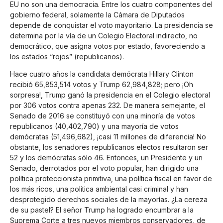
EU no son una democracia. Entre los cuatro componentes del
gobierno federal, solamente la Cámara de Diputados
depende de conquistar el voto mayoritario. La presidencia se
determina por la vía de un Colegio Electoral indirecto, no
democrático, que asigna votos por estado, favoreciendo a
los estados “rojos” (republicanos).
Hace cuatro años la candidata demócrata Hillary Clinton
recibió 65,853,514 votos y Trump 62,984,828; pero ¡Oh
sorpresa!, Trump ganó la presidencia en el Colegio electoral
por 306 votos contra apenas 232. De manera semejante, el
Senado de 2016 se constituyó con una minoría de votos
republicanos (40,402,790) y una mayoría de votos
demócratas (51,496,682), ¡casi 11 millones de diferencia! No
obstante, los senadores republicanos electos resultaron ser
52 y los demócratas sólo 46. Entonces, un Presidente y un
Senado, derrotados por el voto popular, han dirigido una
política proteccionista primitiva, una política fiscal en favor de
los más ricos, una política ambiental casi criminal y han
desprotegido derechos sociales de la mayorías. ¿La cereza
de su pastel? El señor Trump ha logrado encumbrar a la
Suprema Corte a tres nuevos miembros conservadores, de