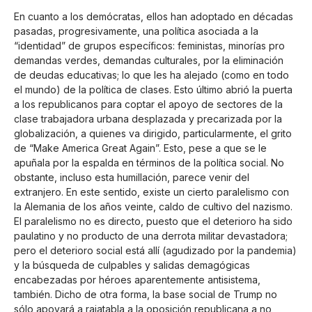
En cuanto a los demócratas, ellos han adoptado en décadas
pasadas, progresivamente, una política asociada a la
“identidad” de grupos específicos: feministas, minorías pro
demandas verdes, demandas culturales, por la eliminación
de deudas educativas; lo que les ha alejado (como en todo
el mundo) de la política de clases. Esto último abrió la puerta
a los republicanos para coptar el apoyo de sectores de la
clase trabajadora urbana desplazada y precarizada por la
globalización, a quienes va dirigido, particularmente, el grito
de “Make America Great Again”. Esto, pese a que se le
apuñala por la espalda en términos de la política social. No
obstante, incluso esta humillación, parece venir del
extranjero. En este sentido, existe un cierto paralelismo con
la Alemania de los años veinte, caldo de cultivo del nazismo.
El paralelismo no es directo, puesto que el deterioro ha sido
paulatino y no producto de una derrota militar devastadora;
pero el deterioro social está allí (agudizado por la pandemia)
y la búsqueda de culpables y salidas demagógicas
encabezadas por héroes aparentemente antisistema,
también. Dicho de otra forma, la base social de Trump no
sólo apoyará a rajatabla a la oposición republicana a no