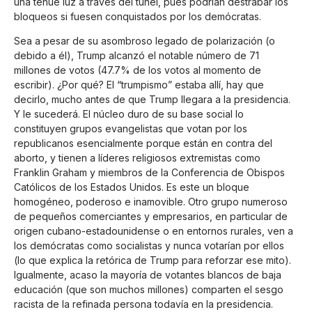
una tenue luz a través del túnel, pues podrían destrabar los
bloqueos si fuesen conquistados por los demócratas.
Sea a pesar de su asombroso legado de polarización (o
debido a él), Trump alcanzó el notable número de 71
millones de votos (47.7% de los votos al momento de
escribir). ¿Por qué? El “trumpismo” estaba allí, hay que
decirlo, mucho antes de que Trump llegara a la presidencia.
Y le sucederá. El núcleo duro de su base social lo
constituyen grupos evangelistas que votan por los
republicanos esencialmente porque están en contra del
aborto, y tienen a líderes religiosos extremistas como
Franklin Graham y miembros de la Conferencia de Obispos
Católicos de los Estados Unidos. Es este un bloque
homogéneo, poderoso e inamovible. Otro grupo numeroso
de pequeños comerciantes y empresarios, en particular de
origen cubano-estadounidense o en entornos rurales, ven a
los demócratas como socialistas y nunca votarían por ellos
(lo que explica la retórica de Trump para reforzar ese mito).
Igualmente, acaso la mayoría de votantes blancos de baja
educación (que son muchos millones) comparten el sesgo
racista de la refinada persona todavía en la presidencia.