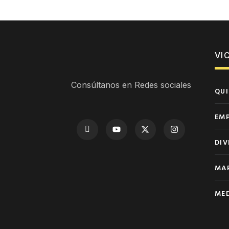
VI
Consúltanos en Redes sociales
QUI
EM
DIV
MAP
MED