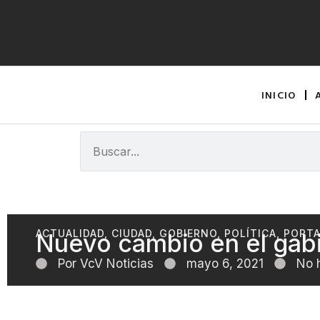
INICIO
ACTUALIDAD
,
CIUDAD
,
GOBIERNO
,
POLÍTICA
,
PORT
Nuevo cambio en el gab
Por
VcV Noticias
mayo 6, 2021
No 