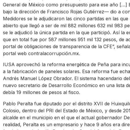
General de México como presupuesto para ese año […] E
bajo la dirección de Francisco Rojas Gutiérrez— dio a co
Medidores se le adjudicaron las cinco partidas en las qu
abierto que llegó a ser de mil 882 millones 632 mil 983 p
se le adjudicó la única partida en la que participó. Así l
que en total fue por 587 millones 951 mil 132 pesos, de a
portal de obligaciones de transparencia de la CFE”, señ
portal web contralacorrupción.mx.
IUSA aprovechó la reforma energética de Peña para inc
a la fabricación de paneles solares. Esa reforma fue ech
Andrés Manuel López Obrador. El sistema hacendario del
nuevo secretario de Desarrollo Económico en una lista de
debía 19 millones de pesos al fisco.
Pablo Peralta fue diputado por el distrito XVII de Huixqui
Colosio, dentro del PRI del Estado de México, y desde 20
alcalde en el municipio en el que el actual gobernador D
realidad, Peralta es un empresario y hace 9 años era di