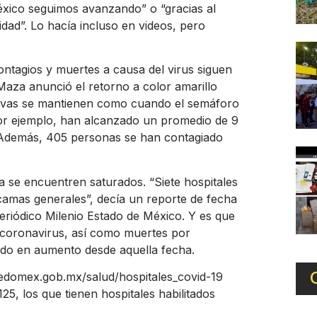
éxico seguimos avanzando” o “gracias al
idad”. Lo hacía incluso en videos, pero
ontagios y muertes a causa del virus siguen
za anunció el retorno a color amarillo
tivas se mantienen como cuando el semáforo
 por ejemplo, han alcanzado un promedio de 9
e. Además, 405 personas se han contagiado
a se encuentren saturados. “Siete hospitales
amas generales”, decía un reporte de fecha
periódico Milenio Estado de México. Y es que
e coronavirus, así como muertes por
ido en aumento desde aquella fecha.
d.edomex.gob.mx/salud/hospitales_covid-19
25, los que tienen hospitales habilitados