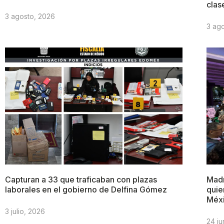
clas
3 agosto, 2026
3 ag
Capturan a 33 que traficaban con plazas
Madr
laborales en el gobierno de Delfina Gómez
quie
Méx
3 julio, 2026
24 ju