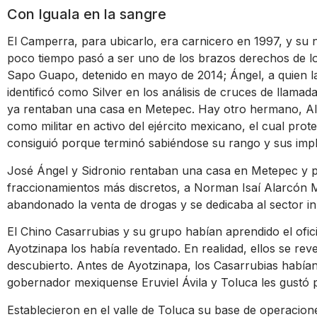
Con Iguala en la sangre
El Camperra, para ubicarlo, era carnicero en 1997, y su
poco tiempo pasó a ser uno de los brazos derechos de l
Sapo Guapo, detenido en mayo de 2014; Ángel, a quien l
identificó como Silver en los análisis de cruces de llamad
ya rentaban una casa en Metepec. Hay otro hermano, Alf
como militar en activo del ejército mexicano, el cual prot
consiguió porque terminó sabiéndose su rango y sus imp
José Ángel y Sidronio rentaban una casa en Metepec y pa
fraccionamientos más discretos, a Norman Isaí Alarcón 
abandonado la venta de drogas y se dedicaba al sector inm
El Chino Casarrubias y su grupo habían aprendido el ofici
Ayotzinapa los había reventado. En realidad, ellos se rev
descubierto. Antes de Ayotzinapa, los Casarrubias habían 
gobernador mexiquense Eruviel Ávila y Toluca les gustó 
Establecieron en el valle de Toluca su base de operacio