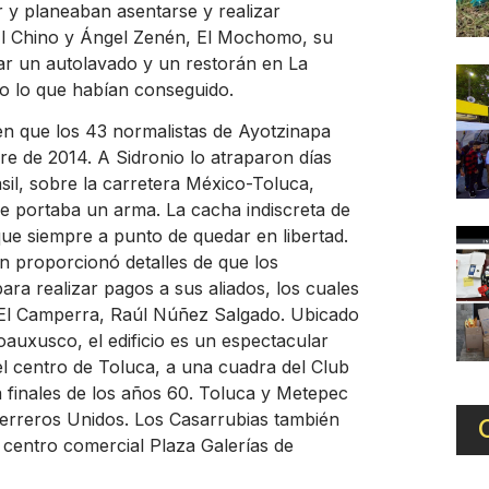
 y planeaban asentarse y realizar
 El Chino y Ángel Zenén, El Mochomo, su
lar un autolavado y un restorán en La
odo lo que habían conseguido.
en que los 43 normalistas de Ayotzinapa
re de 2014. A Sidronio lo atraparon días
il, sobre la carretera México-Toluca,
e portaba un arma. La cacha indiscreta de
ue siempre a punto de quedar en libertad.
en proporcionó detalles de que los
ra realizar pagos a sus aliados, los cuales
, El Camperra, Raúl Núñez Salgado. Ubicado
oauxusco, el edificio es un espectacular
el centro de Toluca, a una cuadra del Club
 finales de los años 60. Toluca y Metepec
uerreros Unidos. Los Casarrubias también
 centro comercial Plaza Galerías de