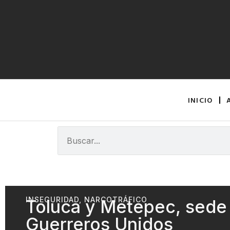
INICIO
INSEGURIDAD
,
NARCOTRÁFICO
Toluca y Metepec, sede 
Guerreros Unidos