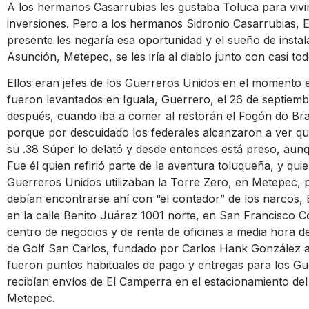
A los hermanos Casarrubias les gustaba Toluca para vivir
inversiones. Pero a los hermanos Sidronio Casarrubias,
presente les negaría esa oportunidad y el sueño de insta
Asunción, Metepec, se les iría al diablo junto con casi t
Ellos eran jefes de los Guerreros Unidos en el momento 
fueron levantados en Iguala, Guerrero, el 26 de septiemb
después, cuando iba a comer al restorán el Fogón do Bras
porque por descuidado los federales alcanzaron a ver qu
su .38 Súper lo delató y desde entonces está preso, aunq
Fue él quien refirió parte de la aventura toluqueña, y qui
Guerreros Unidos utilizaban la Torre Zero, en Metepec, pa
debían encontrarse ahí con “el contador” de los narcos
en la calle Benito Juárez 1001 norte, en San Francisco C
centro de negocios y de renta de oficinas a media hora d
de Golf San Carlos, fundado por Carlos Hank González a
fueron puntos habituales de pago y entregas para los G
recibían envíos de El Camperra en el estacionamiento del
Metepec.