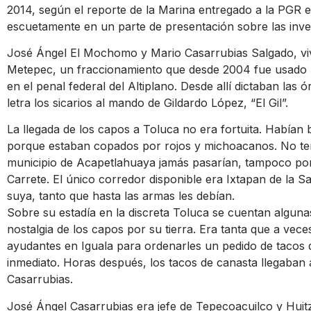
2014, según el reporte de la Marina entregado a la PGR e
escuetamente en un parte de presentación sobre las inves
José Ángel El Mochomo y Mario Casarrubias Salgado, vi
Metepec, un fraccionamiento que desde 2004 fue usado p
en el penal federal del Altiplano. Desde allí dictaban las 
letra los sicarios al mando de Gildardo López, “El Gil”.
La llegada de los capos a Toluca no era fortuita. Habían
porque estaban copados por rojos y michoacanos. No ten
municipio de Acapetlahuaya jamás pasarían, tampoco por 
Carrete. El único corredor disponible era Ixtapan de la Sa
suya, tanto que hasta las armas les debían.
Sobre su estadía en la discreta Toluca se cuentan alguna
nostalgia de los capos por su tierra. Era tanta que a ve
ayudantes en Iguala para ordenarles un pedido de tacos d
inmediato. Horas después, los tacos de canasta llegaban 
Casarrubias.
José Ángel Casarrubias era jefe de Tepecoacuilco y Huit