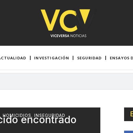
ACTUALIDAD
INVESTIGACIÓN
SEGURIDAD
ENSAYOS 
,
HOMICIDIOS
,
INSEGURIDAD
cido encontrado