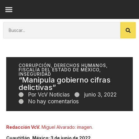
ENSAYOS DE LUZ
CORRUPCIÓN
,
DERECHOS HUMANOS
,
FISCALÍA DEL ESTADO DE MÉXICO
,
INSEGURIDAD
“Manipula gobierno cifras
delictivas”
Por
VcV Noticias
junio 3, 2022
No hay comentarios
Redacción VcV.
Miguel Alvarado: imagen.
Cuautitlán, México; 3 de junio de 2022.