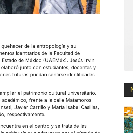
l quehacer de la antropología y su
entos identitarios de la Facultad de
l Estado de México (UAEMéx). Jesús Irvin
o elaboró junto con estudiantes, docentes y
iones futuras puedan sentirse identificadas
pliar el patrimonio cultural universitario.
o académico, frente a la calle Matamoros.
etl, Javier Carrillo y María Isabel Casillas,
do, respectivamente.
cuentra en el centro y se trata de las
la sabiduría que adquieren por el cúmulo de