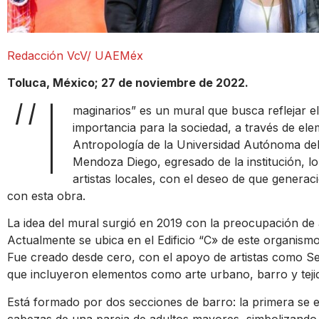
Redacción VcV/ UAEMéx
Toluca, México; 27 de noviembre de 2022.
“I
maginarios” es un mural que busca reflejar e
importancia para la sociedad, a través de elem
Antropología de la Universidad Autónoma de
Mendoza Diego, egresado de la institución, l
artistas locales, con el deseo de que generac
con esta obra.
La idea del mural surgió en 2019 con la preocupación de am
Actualmente se ubica en el Edificio “C» de este organism
Fue creado desde cero, con el apoyo de artistas como Sens
que incluyeron elementos como arte urbano, barro y teji
Está formado por dos secciones de barro: la primera se en
cabezas de una pareja de adultos mayores, simbolizando 