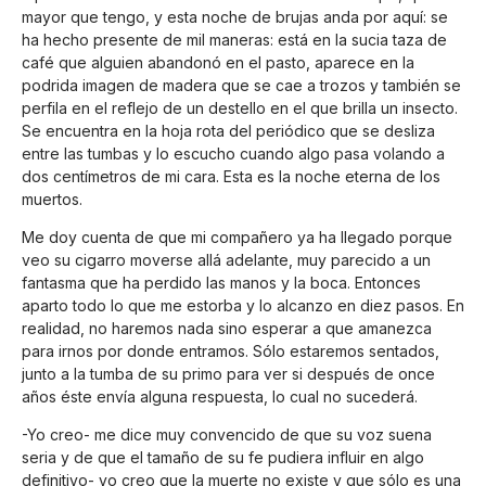
mayor que tengo, y esta noche de brujas anda por aquí: se
ha hecho presente de mil maneras: está en la sucia taza de
café que alguien abandonó en el pasto, aparece en la
podrida imagen de madera que se cae a trozos y también se
perfila en el reflejo de un destello en el que brilla un insecto.
Se encuentra en la hoja rota del periódico que se desliza
entre las tumbas y lo escucho cuando algo pasa volando a
dos centímetros de mi cara. Esta es la noche eterna de los
muertos.
Me doy cuenta de que mi compañero ya ha llegado porque
veo su cigarro moverse allá adelante, muy parecido a un
fantasma que ha perdido las manos y la boca. Entonces
aparto todo lo que me estorba y lo alcanzo en diez pasos. En
realidad, no haremos nada sino esperar a que amanezca
para irnos por donde entramos. Sólo estaremos sentados,
junto a la tumba de su primo para ver si después de once
años éste envía alguna respuesta, lo cual no sucederá.
-Yo creo- me dice muy convencido de que su voz suena
seria y de que el tamaño de su fe pudiera influir en algo
definitivo- yo creo que la muerte no existe y que sólo es una