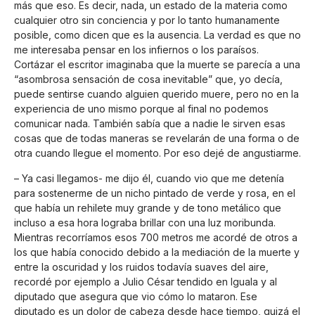
más que eso. Es decir, nada, un estado de la materia como
cualquier otro sin conciencia y por lo tanto humanamente
posible, como dicen que es la ausencia. La verdad es que no
me interesaba pensar en los infiernos o los paraísos.
Cortázar el escritor imaginaba que la muerte se parecía a una
“asombrosa sensación de cosa inevitable” que, yo decía,
puede sentirse cuando alguien querido muere, pero no en la
experiencia de uno mismo porque al final no podemos
comunicar nada. También sabía que a nadie le sirven esas
cosas que de todas maneras se revelarán de una forma o de
otra cuando llegue el momento. Por eso dejé de angustiarme.
– Ya casi llegamos- me dijo él, cuando vio que me detenía
para sostenerme de un nicho pintado de verde y rosa, en el
que había un rehilete muy grande y de tono metálico que
incluso a esa hora lograba brillar con una luz moribunda.
Mientras recorríamos esos 700 metros me acordé de otros a
los que había conocido debido a la mediación de la muerte y
entre la oscuridad y los ruidos todavía suaves del aire,
recordé por ejemplo a Julio César tendido en Iguala y al
diputado que asegura que vio cómo lo mataron. Ese
diputado es un dolor de cabeza desde hace tiempo, quizá el