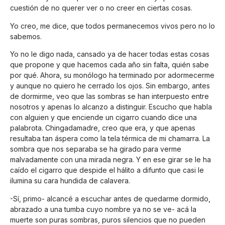
cuestión de no querer ver o no creer en ciertas cosas.
Yo creo, me dice, que todos permanecemos vivos pero no lo
sabemos.
Yo no le digo nada, cansado ya de hacer todas estas cosas
que propone y que hacemos cada año sin falta, quién sabe
por qué. Ahora, su monólogo ha terminado por adormecerme
y aunque no quiero he cerrado los ojos. Sin embargo, antes
de dormirme, veo que las sombras se han interpuesto entre
nosotros y apenas lo alcanzo a distinguir. Escucho que habla
con alguien y que enciende un cigarro cuando dice una
palabrota. Chingadamadre, creo que era, y que apenas
resultaba tan áspera como la tela térmica de mi chamarra. La
sombra que nos separaba se ha girado para verme
malvadamente con una mirada negra. Y en ese girar se le ha
caído el cigarro que despide el hálito a difunto que casi le
ilumina su cara hundida de calavera.
-Sí, primo- alcancé a escuchar antes de quedarme dormido,
abrazado a una tumba cuyo nombre ya no se ve- acá la
muerte son puras sombras, puros silencios que no pueden