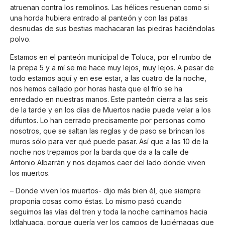
atruenan contra los remolinos. Las hélices resuenan como si
una horda hubiera entrado al panteón y con las patas
desnudas de sus bestias machacaran las piedras haciéndolas
polvo.
Estamos en el panteón municipal de Toluca, por el rumbo de
la prepa 5 y a mí se me hace muy lejos, muy lejos. A pesar de
todo estamos aquí y en ese estar, a las cuatro de la noche,
nos hemos callado por horas hasta que el frío se ha
enredado en nuestras manos. Este panteón cierra a las seis
de la tarde y en los días de Muertos nadie puede velar a los
difuntos. Lo han cerrado precisamente por personas como
nosotros, que se saltan las reglas y de paso se brincan los
muros sólo para ver qué puede pasar. Así que a las 10 de la
noche nos trepamos por la barda que da a la calle de
Antonio Albarrán y nos dejamos caer del lado donde viven
los muertos.
– Donde viven los muertos- dijo más bien él, que siempre
proponía cosas como éstas. Lo mismo pasó cuando
seguimos las vías del tren y toda la noche caminamos hacia
Ixtlahuaca, porque quería ver los campos de luciérnagas que