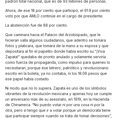
padrón total nacional, que es de 93 millones de personas.
Ahora, de ese 18 por ciento que participó, el 91.9 por ciento
votó por que AMLO continúe en el cargo de presidente.
La abstención fue de 88 por ciento.
Que caminara hacia el Palacio del Arzobispado, que le
hicieran valla algunos ciudadanos, que adentro se tomara
fotos y platicara, que tomara de la mano a su esposa y que
depositara al fin el papelito donde había escrito su “¡Viva
Zapata!” quedaba de pronto anulado y solamente serviría
como fuerza de propaganda, como impulso para quienes lo
necesitaran, porque ese letrero, patriótico y revolucionario
escrito en la boleta, ya no contaba, ni los 18.06 pesos que
ese papel había costado.
Ni modo que no lo supiera. Zapata es uno de los símbolos
vibrantes de la revolución mexicana y apenas hoy se cumple
un aniversario más de su asesinato, en 1919, en la Hacienda
de Chinameca. “No puedo votar ni por una cosa ni por la
otra, pero sí tengo que ir a votar porque un demócrata tiene
que participar siempre cuando se trata de tomar decisiones”,