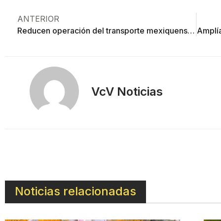
ANTERIOR
Reducen operación del transporte mexiquense y surge “Hoy no circula” en el valle de Toluca
VcV Noticias
Noticias relacionadas