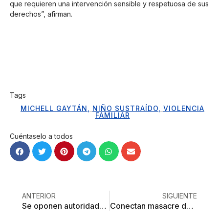
que requieren una intervención sensible y respetuosa de sus
derechos”, afirman.
Tags
MICHELL GAYTÁN
,
NIÑO SUSTRAÍDO
,
VIOLENCIA
FAMILIAR
Cuéntaselo a todos
ANTERIOR
SIGUIENTE
Se oponen autoridades de Toluca a que salga el Sol en la ciudad
Conectan masacre de bar en Cuautitlán Izcalli con matanza en Jilotepec, Edomex