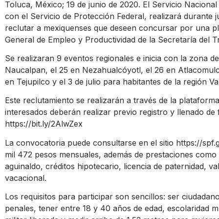
Toluca, México; 19 de junio de 2020. El Servicio Nacion
con el Servicio de Protección Federal, realizará durante j
reclutar a mexiquenses que deseen concursar por una pla
General de Empleo y Productividad de la Secretaría del T
Se realizaran 9 eventos regionales e inicia con la zona de
Naucalpan, el 25 en Nezahualcóyotl, el 26 en Atlacomulco
en Tejupilco y el 3 de julio para habitantes de la región Va
Este reclutamiento se realizarán a través de la plataform
interesados deberán realizar previo registro y llenado de 
https://bit.ly/2AlwZex
La convocatoria puede consultarse en el sitio
https://spf
mil 472 pesos mensuales, además de prestaciones como 
aguinaldo, créditos hipotecario, licencia de paternidad, v
vacacional.
Los requisitos para participar son sencillos: ser ciudad
penales, tener entre 18 y 40 años de edad, escolaridad mín