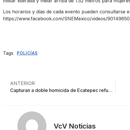
militar liberada y medir arriba de 1.52 metros para mujer
Los horarios y días de cada evento pueden consultarse e
https://www.facebook.com/SNEMexico/videos/90149650
Tags
POLICÍAS
ANTERIOR
Capturan a doble homicida de Ecatepec refugiado en Zacatecas
VcV Noticias