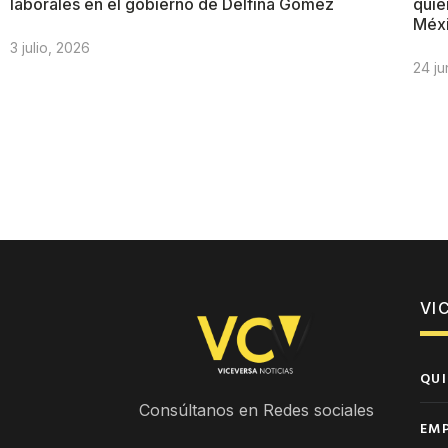
laborales en el gobierno de Delfina Gómez
quie
Méx
3 julio, 2026
24 ju
VI
QUI
Consúltanos en Redes sociales
EM