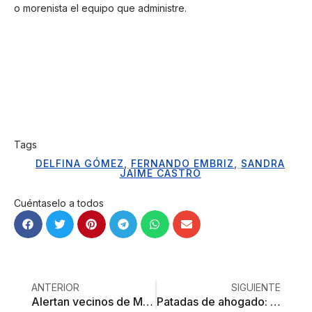
o morenista el equipo que administre.
Tags
DELFINA GÓMEZ
,
FERNANDO EMBRIZ
,
SANDRA
JAIME CASTRO
Cuéntaselo a todos
ANTERIOR
SIGUIENTE
Alertan vecinos de Metepec por robos en la colonia Agrícola
Patadas de ahogado: la inmigración mexicana llegó para quedarse