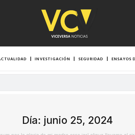
ACTUALIDAD
INVESTIGACIÓN
SEGURIDAD
ENSAYOS 
Día: junio 25, 2024
rum por la gloria de mi madre esse jarl aliqua llevame al si