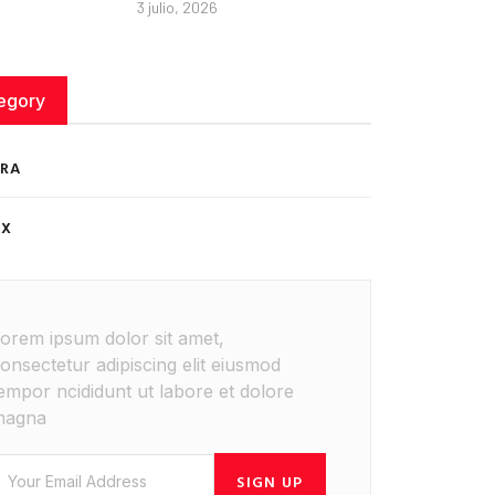
3 julio, 2026
egory
RA
ÉX
orem ipsum dolor sit amet,
onsectetur adipiscing elit eiusmod
empor ncididunt ut labore et dolore
magna
SIGN UP