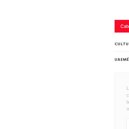
Cat
CULTU
UAEM
L
c
t