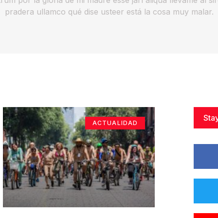
pradera ullamco qué dise usteer está la cosa muy malar.
Sta
ACTUALIDAD