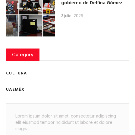
gobierno de Delfina Gómez
3 julio, 2026
Category
CULTURA
UAEMÉX
Lorem ipsum dolor sit amet, consectetur adipiscing
elit eiusmod tempor ncididunt ut labore et dolore
magna