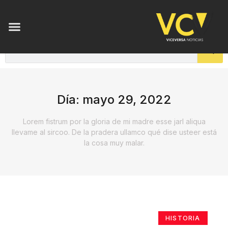
Día: mayo 29, 2022
Lorem fistrum por la gloria de mi madre esse jarl aliqua
llevame al sircoo. De la pradera ullamco qué dise usteer está
la cosa muy malar.
HISTORIA