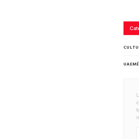
Cat
CULTU
UAEM
L
c
t