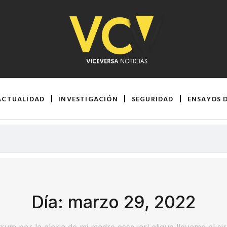
ACTUALIDAD
INVESTIGACIÓN
SEGURIDAD
ENSAYOS 
Día: marzo 29, 2022
rum por la gloria de mi madre esse jarl aliqua llevame al si