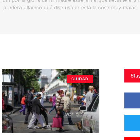
pradera ullamco qué dise usteer está la cosa muy malar.
Sta
CIUDAD