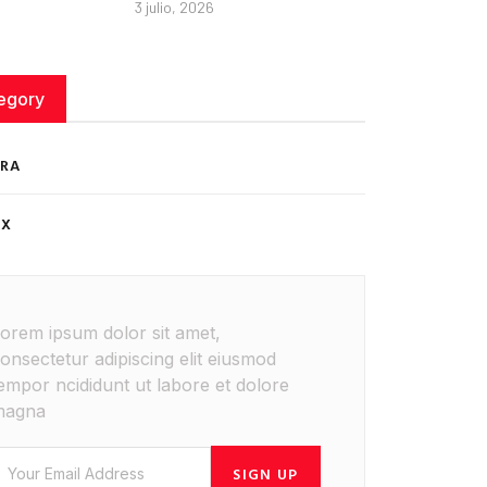
3 julio, 2026
egory
RA
ÉX
orem ipsum dolor sit amet,
onsectetur adipiscing elit eiusmod
empor ncididunt ut labore et dolore
magna
SIGN UP