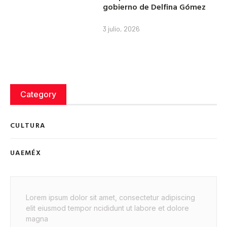
gobierno de Delfina Gómez
3 julio, 2026
Category
CULTURA
UAEMÉX
Lorem ipsum dolor sit amet, consectetur adipiscing
elit eiusmod tempor ncididunt ut labore et dolore
magna