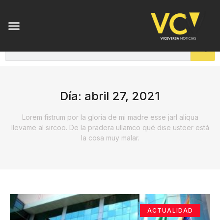
Día: abril 27, 2021
Lorem fistrum por la gloria de mi madre esse jarl aliqua
llevame al sircoo. De la pradera ullamco qué dise usteer está
la cosa muy malar.
ACTUALIDAD