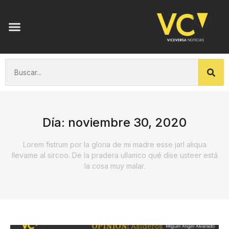
Día: noviembre 30, 2020
Lorem fistrum por la gloria de mi madre esse jarl aliqua
llevame al sircoo. De la pradera ullamco qué dise usteer está
la cosa muy malar.