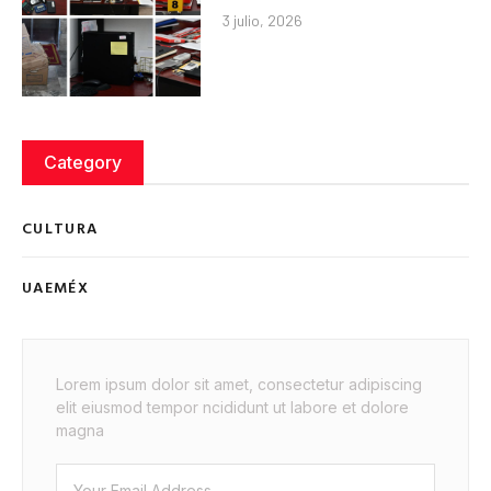
3 julio, 2026
Category
CULTURA
UAEMÉX
Lorem ipsum dolor sit amet, consectetur adipiscing
elit eiusmod tempor ncididunt ut labore et dolore
magna