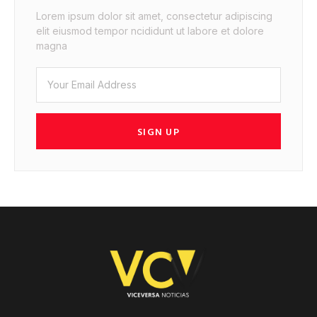
Lorem ipsum dolor sit amet, consectetur adipiscing
elit eiusmod tempor ncididunt ut labore et dolore
magna
SIGN UP