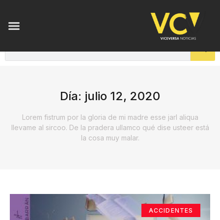
Día: julio 12, 2020
Lorem fistrum por la gloria de mi madre esse jarl aliqua
llevame al sircoo. De la pradera ullamco qué dise usteer está
la cosa muy malar.
ACCIDENTES