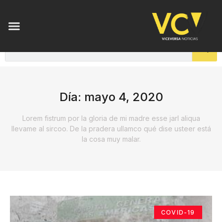
Día: mayo 4, 2020
Lorem fistrum por la gloria de mi madre esse jarl aliqua
llevame al sircoo. De la pradera ullamco qué dise usteer está
la cosa muy malar.
COVID-19