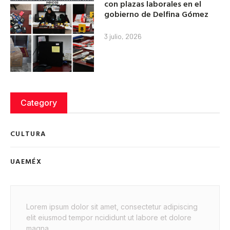
con plazas laborales en el
gobierno de Delfina Gómez
3 julio, 2026
Category
CULTURA
UAEMÉX
Lorem ipsum dolor sit amet, consectetur adipiscing
elit eiusmod tempor ncididunt ut labore et dolore
magna