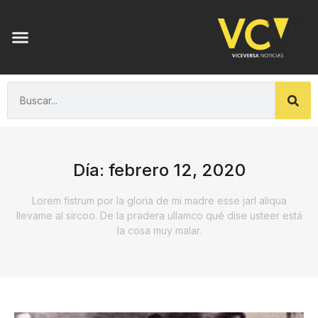
Día: febrero 12, 2020
Lorem fistrum por la gloria de mi madre esse jarl aliqua
llevame al sircoo. De la pradera ullamco qué dise usteer está
la cosa muy malar.