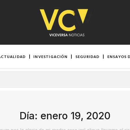
ACTUALIDAD
INVESTIGACIÓN
SEGURIDAD
ENSAYOS 
Día: enero 19, 2020
rum por la gloria de mi madre esse jarl aliqua llevame al si