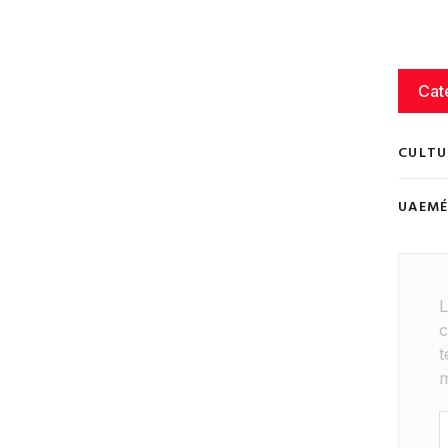
Cat
CULTU
UAEM
L
c
t