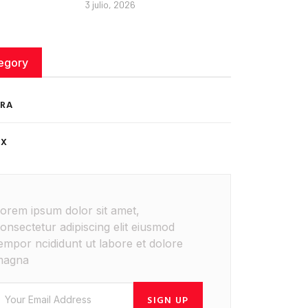
3 julio, 2026
egory
RA
ÉX
orem ipsum dolor sit amet,
onsectetur adipiscing elit eiusmod
empor ncididunt ut labore et dolore
magna
SIGN UP