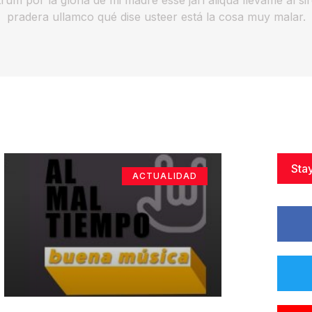
pradera ullamco qué dise usteer está la cosa muy malar.
Sta
ACTUALIDAD