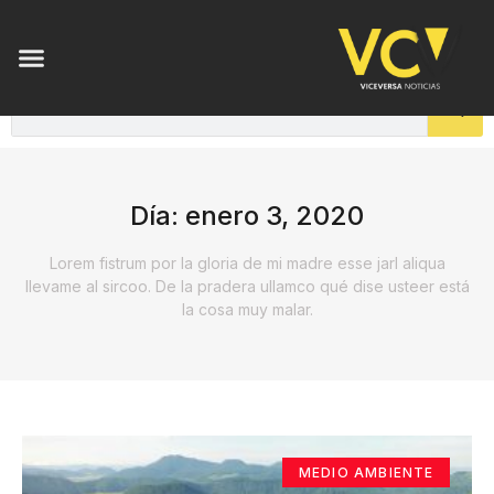
Día: enero 3, 2020
Lorem fistrum por la gloria de mi madre esse jarl aliqua
llevame al sircoo. De la pradera ullamco qué dise usteer está
la cosa muy malar.
MEDIO AMBIENTE