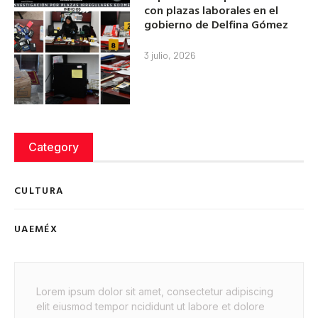
con plazas laborales en el
gobierno de Delfina Gómez
3 julio, 2026
Category
CULTURA
UAEMÉX
Lorem ipsum dolor sit amet, consectetur adipiscing
elit eiusmod tempor ncididunt ut labore et dolore