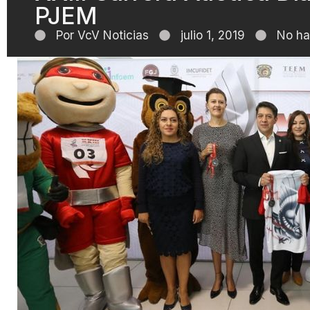
PJEM
Por
VcV Noticias
julio 1, 2019
No ha