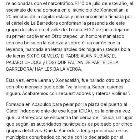
relacionadas con el narcotráfico. El 10 de julio de este año, el
asesinato de una persona en el municipio de Xonacatlán, a
20 minutos de la capital estatal y una narcomanta firmada por
el cártel de La Barredora conforman la presencia de este
grupo delictivo en el valle de Toluca. El 27 de junio dejaron
su primer cadáver en Otzolotepec: un hombre maniatado,
con una bolsa en la cabeza y sobre él un cartón con la
leyenda, marcada en letras azules de: “siguen ustedes bola
de lacras SIXTO GEMELO/ El PADRE ALAIN RUBIAS/ EL
PAJARO CHUQUI y LOS/ QUE FALTAN DE PARTE DE LA
BARREDORA/ HAY LES BA LA VERGA.
Esta vez, entre Lerma y Xonacatlán, fue hallado otro cuerpo
con otro mensaje que decía “va la limpia. Saben quienes
siguen. Acabaremos con secuestradores y rateros violines”.
Formada en Acapulco para pelar por la plaza del puerto al
Cártel Independiente de ese lugar (CIDA), es la primera vez
que La Barredora se encuentra tan cerca de Toluca, un lugar
que según las autoridades municipales es peleado por cinco
grupos delictivos. Que la Barredora tenga presencia en los
municipios conurbados coincide con lo declarado por el