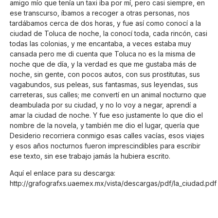
amigo mío que tenía un taxi iba por mí, pero casi siempre, en
ese transcurso, íbamos a recoger a otras personas, nos
tardábamos cerca de dos horas, y fue así como conocí a la
ciudad de Toluca de noche, la conocí toda, cada rincón, casi
todas las colonias, y me encantaba, a veces estaba muy
cansada pero me di cuenta que Toluca no es la misma de
noche que de día, y la verdad es que me gustaba más de
noche, sin gente, con pocos autos, con sus prostitutas, sus
vagabundos, sus peleas, sus fantasmas, sus leyendas, sus
carreteras, sus calles; me convertí en un animal nocturno que
deambulada por su ciudad, y no lo voy a negar, aprendí a
amar la ciudad de noche. Y fue eso justamente lo que dio el
nombre de la novela, y también me dio el lugar, quería que
Desiderio recorriera conmigo esas calles vacías, esos viajes
y esos años nocturnos fueron imprescindibles para escribir
ese texto, sin ese trabajo jamás la hubiera escrito.
Aquí el enlace para su descarga:
http://grafografxs.uaemex.mx/vista/descargas/pdf/la_ciudad.pdf