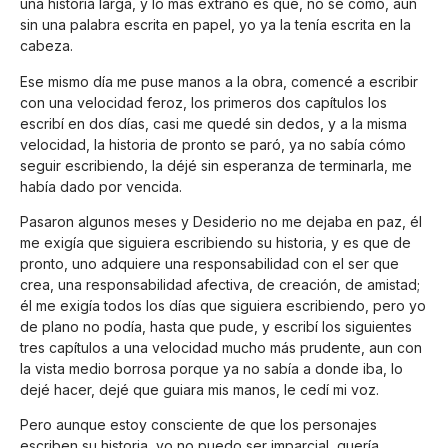
una historia larga, y lo más extraño es que, no sé cómo, aun
sin una palabra escrita en papel, yo ya la tenía escrita en la
cabeza.
Ese mismo día me puse manos a la obra, comencé a escribir
con una velocidad feroz, los primeros dos capítulos los
escribí en dos días, casi me quedé sin dedos, y a la misma
velocidad, la historia de pronto se paró, ya no sabía cómo
seguir escribiendo, la déjé sin esperanza de terminarla, me
había dado por vencida.
Pasaron algunos meses y Desiderio no me dejaba en paz, él
me exigía que siguiera escribiendo su historia, y es que de
pronto, uno adquiere una responsabilidad con el ser que
crea, una responsabilidad afectiva, de creación, de amistad;
él me exigía todos los días que siguiera escribiendo, pero yo
de plano no podía, hasta que pude, y escribí los siguientes
tres capítulos a una velocidad mucho más prudente, aun con
la vista medio borrosa porque ya no sabía a donde iba, lo
dejé hacer, dejé que guiara mis manos, le cedí mi voz.
Pero aunque estoy consciente de que los personajes
escriben su historia, yo no puedo ser imparcial, quería