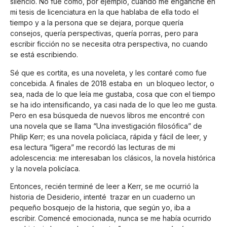
silencio. No fue como, por ejemplo, cuando me enganché en
mi tesis de licenciatura en la que hablaba de ella todo el
tiempo y a la persona que se dejara, porque quería
consejos, quería perspectivas, quería porras, pero para
escribir ficción no se necesita otra perspectiva, no cuando
se está escribiendo.
Sé que es cortita, es una noveleta, y les contaré como fue
concebida. A finales de 2018 estaba en un bloqueo lector, o
sea, nada de lo que leía me gustaba, cosa que con el tiempo
se ha ido intensificando, ya casi nada de lo que leo me gusta.
Pero en esa búsqueda de nuevos libros me encontré con
una novela que se llama “Una investigación filosófica” de
Philip Kerr; es una novela policíaca, rápida y fácil de leer, y
esa lectura “ligera” me recordó las lecturas de mi
adolescencia: me interesaban los clásicos, la novela histórica
y la novela policíaca.
Entonces, recién terminé de leer a Kerr, se me ocurrió la
historia de Desiderio, intenté trazar en un cuaderno un
pequeño bosquejo de la historia, que según yo, iba a
escribir. Comencé emocionada, nunca se me había ocurrido