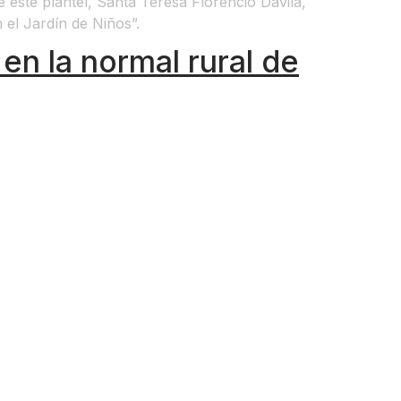
 este plantel, Santa Teresa Florencio Dávila,
n el Jardín de Niños”.
en la normal rural de