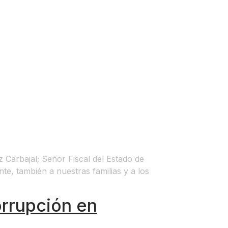
arbajal; Señor Fiscal del Estado de
, también a nuestras familias y a los
orrupción en