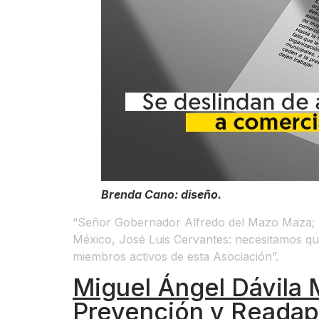
Brenda Cano: diseño.
“Señor Gobernador Alfredo del Mazo Maza; S
México, José Luis Cervantes: necesitamos qu
miembros activos de esta Asociación”.
Miguel Ángel Dávila 
Prevención y Readap