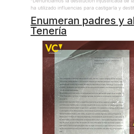
“Denunciamos la destitución injustificada de 
ha utilizado influencias para castigarla y des
Enumeran padres y al
Tenería