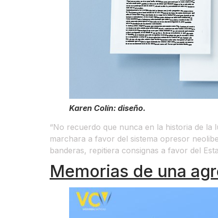
Karen Colín: diseño.
“No recuerdo que nunca en la historia de la l
marchara a favor del sistema opresor neolibe
banderas, repitiera consignas a favor del Esta
Memorias de una agr