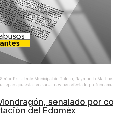
eñor Presidente Municipal de Toluca, Raymundo Martínez C
e sepan que estas acciones nos han afectado profundamente
Mondragón, señalado por c
tación del Edoméx