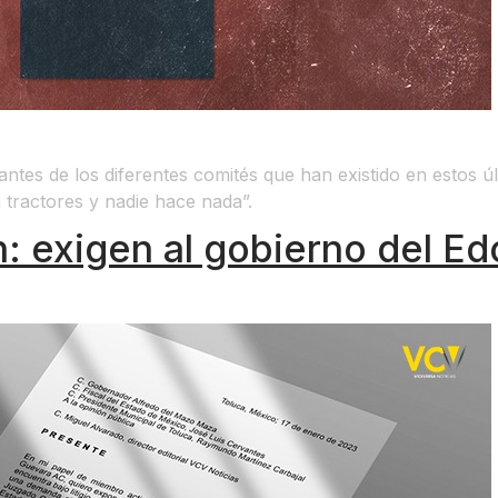
ntes de los diferentes comités que han existido en estos úl
 tractores y nadie hace nada”.
n: exigen al gobierno del E