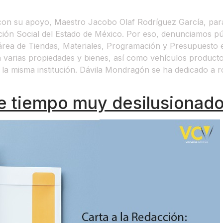
con su apoyo, Maestro Jacobo Olaf Rodríguez García, par
ión Social del Estado de México. Por eso, denunciamos pú
 área de Tiendas, Materiales, Programación y Presupuesto
 varias propiedades y bienes, así como vehículos producto d
n la misma institución. Dávila Mondragón se ha dedicado a 
.
 tiempo muy desilusionad