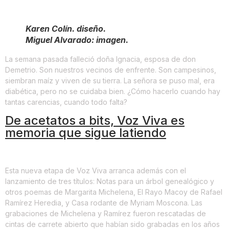
Karen Colín. diseño.
Miguel Alvarado: imagen.
La semana pasada falleció doña Ignacia, esposa de don
Demetrio. Son nuestros vecinos de enfrente. Son campesinos,
siembran maíz y viven de su tierra. La señora se puso mal, era
diabética, pero no se cuidaba bien. ¿Cómo hacerlo cuando hay
tantas carencias, cuando todo falta?
De acetatos a bits, Voz Viva es
memoria que sigue latiendo
Esta nueva etapa de Voz Viva arranca además con el
lanzamiento de tres títulos: Notas para un árbol genealógico y
otros poemas de Margarita Michelena, El Rayo Macoy de Rafael
Ramírez Heredia, y Casa rodante de Myriam Moscona. Las
grabaciones de Michelena y Ramírez fueron rescatadas de
cintas de carrete abierto que habían sido grabadas en los años