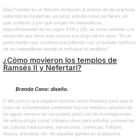
Elías Fuentes es un filósofo dedicado al análisis de las prácticas
matemáticas modernas, es decir, estudia cómo se hacen, en
qué contexto y por qué surgen las matemáticas,
específicamente de los siglos XVIII y XIX; así como también a la
evolución que tiene esta ciencia a lo largo de los años. “Es un
punto medio que combina una reflexión con un estudio histórico
de las matemáticas desde un enfoque no analítico”.
¿Cómo movieron los templos de
Ramsés II y Nefertari?
Brenda Cano: diseño.
El alto precio que pagaron muchos seres humanos para que el
resto de la humanidad contemple hoy los templos salvados de
las aguas merece ser recordado junto con las investigaciones
de antropología social, trabajos clave para estudiar y preservar
las culturas tradicionales, narraciones, creencias, folklore,
música, artesanía, etc. de aquellas gentes en la diáspora.