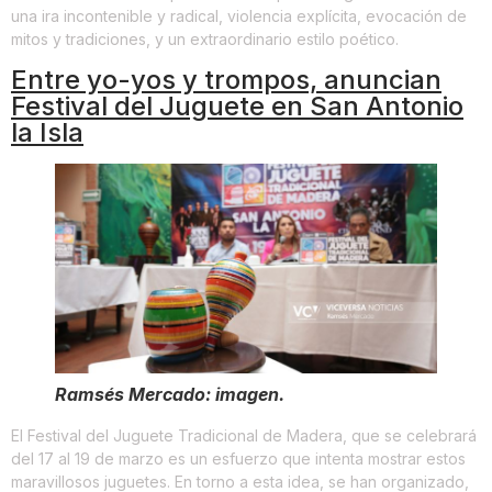
una ira incontenible y radical, violencia explícita, evocación de
mitos y tradiciones, y un extraordinario estilo poético.
Entre yo-yos y trompos, anuncian
Festival del Juguete en San Antonio
la Isla
Ramsés Mercado: imagen.
El Festival del Juguete Tradicional de Madera, que se celebrará
del 17 al 19 de marzo es un esfuerzo que intenta mostrar estos
maravillosos juguetes. En torno a esta idea, se han organizado,