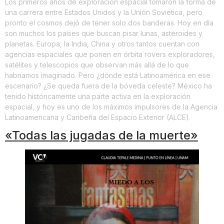
Los primeros años de exploración espacial tomaron la forma de
una carrera entre Estados Unidos y la Unión Soviética, pero
pronto el cosmos dejó de tener solo dos banderas. Hoy en día
son muchos los países que buscan pisar lunas, asteroides y
planetas. Europa, la India, China y otros tantos cuentan con
agencias espaciales que ponen en órbita rovers exploradores,
satélites y telescopios que observan más allá de lo que
habríamos imaginado. Pero ¿dónde está Latinoamérica en ese
escenario? ¿Se queda fuera de la bóveda celeste? México ha
tenido históricamente una parte activa en la exploración
espacial, y hoy es uno de los máximos impulsores de la Agencia
Latinoamericana y Caribeña del Espacio Exterior (ALCE).
«Todas las jugadas de la muerte»