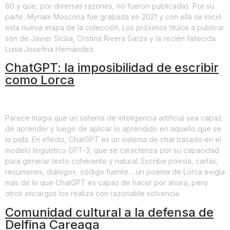
80 y que, por diversas razones, no fueron publicadas. Por su
parte, Myriam Moscona fue grabada en 2021 y con ella se inició
esta nueva etapa de la colección. Los próximos títulos a publicar
son de Javier Sicilia, Cristina Rivera Garza y la recién fallecida
Luisa Josefina Hernández.
ChatGPT: la imposibilidad de escribir
como Lorca
Parece magia que un sistema de inteligencia artificial sea capaz
de aprender y luego de aplicar lo aprendido en aquello que se
le pida. En efecto, ChatGPT es un sistema de chat basado en el
modelo lingüístico GPT-3, que se caracteriza por su capacidad
para generar texto coherente y natural. Escribe poesía, cartas,
resúmenes, diálogos, código fuente… un poema de Lorca exigía
más de lo que ChatGPT es capaz de hacer por ahora, pero
otros encargos los realiza con razonable solvencia.
Comunidad cultural a la defensa de
Delfina Careaga