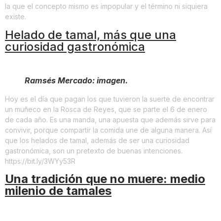
la que el concepto mismo es impopular y el término ni siquiera
existe.
Helado de tamal, más que una
curiosidad gastronómica
Ramsés Mercado: imagen.
Hoy es el día que pagan los que tuvieron la suerte de encontrar
un muñeco en la Rosca de Reyes, que se parte el 6 de enero
de cada año. Es una manda, una apuesta que además sirve para
convivir, porque compartir la comida une de alguna manera. Así
que los helados de tamal, además de ser una curiosidad
gastronómica, son un pretexto de buenas intenciones.
https://bit.ly/3WYy53R
Una tradición que no muere: medio
milenio de tamales