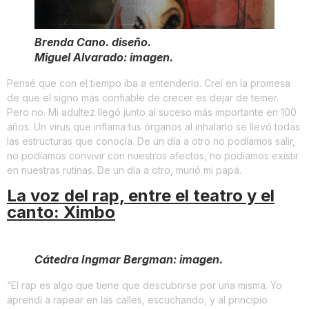
Brenda Cano. diseño.
Miguel Alvarado: imagen.
Pensé que con el tiempo iba a entenderlo. Creí en la promesa
de que el signo más confiable de crecer es dejar de temer.
Pero no. Mi adultez llegó junto al suceso más importante en 100
años. Un virus que inflama tus órganos al inhalarlo se llevó todas
las estructuras que conocía. De un día a otro no podíamos salir,
no podíamos convivir con nuestros afectos, no podíamos existir
en nuestras rutinas. De un día a otro, murió mi papá.
La voz del rap, entre el teatro y el
canto: Ximbo
Cátedra Ingmar Bergman: imagen.
“El rap es algo que tiene que descubrirse por una misma. Yo
aprendí a rapear en las calles, escuchando, y al principio