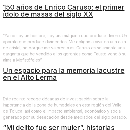
150 años de Enrico Caruso: el primer
ídolo de masas del siglo XX
“Ya no soy un hombre, soy una máquina que produce dinero. Un
aparato que produce dividendos. Me obligan a vivir en una caja
de cristal, no porque me valoren a mí. Caruso es solamente una
garganta que he vendido a los gerentes como Fausto vendió su
alma a Mefistófeles”.
Un espacio para la memoria lacustre
en el Alto Lerma
Este recinto recoge décadas de investigación sobre la
importancia de la zona de humedales en esta región del Valle
de Toluca, así como el impacto ambiental, económico y social
generado por su desecación desde mediados del siglo pasado.
“Mi delito fue ser mujer”, historias