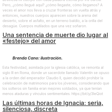
Pero, ¿cómo llegué aquí? ¿cómo llegaste, cómo llegamos? A
veces el amor nos lleva a cruzar fronteras sin vuelta atrás y
entonces, nuestros cuerpos aparecen sobre la arena del
desierto, sobre el asfalto, en un terreno baldío, a la orilla del
desagüe. Cuerpos mutilados que una vez soñaron.
Una sentencia de muerte dio lugar al
«festejo» del amor
Brenda Cano: ilustración.
Esta festividad, asimilada por la iglesia católica, se remonta al
siglo III en Roma, donde un sacerdote llamado Valentín se opuso
a la orden del emperador Claudio II, quien decidió prohibir la
celebración de matrimonios para los jóvenes, considerando que
los solteros sin familia eran mejores soldados, ya que tenían
menos ataduras y vínculos sentimentales. https://bit.ly/3IeQiot
Las últimas horas de Ignacia: seria,
silenciosa, discreta