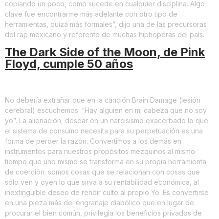
copiando un poco, como sucede en cualquier disciplina. Algo
clave fue encontrarme más adelante con otro tipo de
herramientas, quizá más formales”, dijo una de las precursoras
del rap mexicano y referente de muchas hiphoperas del país.
The Dark Side of the Moon, de Pink
Floyd, cumple 50 años
No debería extrañar que en la canción Brain Damage (lesión
cerebral) escuchemos: “Hay alguien en mi cabeza que no soy
yo”. La alienación, desear en un narcisismo exacerbado lo que
el sistema de consumo necesita para su perpetuación es una
forma de perder la razón. Convertimos a los demás en
instrumentos para nuestros propósitos mezquinos al mismo
tiempo que uno mismo se transforma en su propia herramienta
de coerción: somos cosas que se relacionan con cosas que
sólo ven y oyen lo que sirva a su rentabilidad económica, al
inextinguible deseo de rendir culto al propio Yo. Es convertirse
en una pieza más del engranaje diabólico que en lugar de
procurar el bien común, privilegia los beneficios privados de