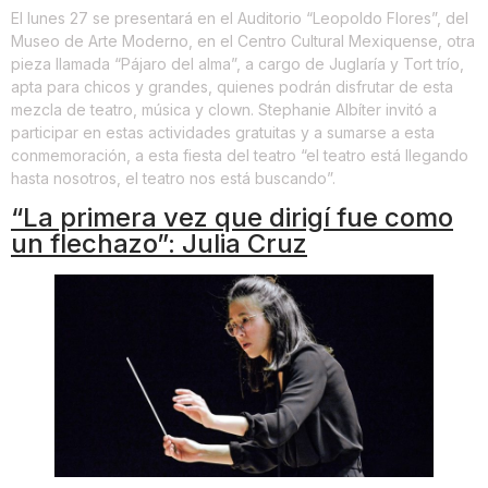
El lunes 27 se presentará en el Auditorio “Leopoldo Flores”, del
Museo de Arte Moderno, en el Centro Cultural Mexiquense, otra
pieza llamada “Pájaro del alma”, a cargo de Juglaría y Tort trío,
apta para chicos y grandes, quienes podrán disfrutar de esta
mezcla de teatro, música y clown. Stephanie Albíter invitó a
participar en estas actividades gratuitas y a sumarse a esta
conmemoración, a esta fiesta del teatro “el teatro está llegando
hasta nosotros, el teatro nos está buscando”.
“La primera vez que dirigí fue como
un flechazo”: Julia Cruz