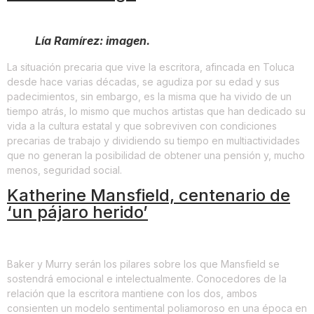
Lía Ramírez: imagen.
La situación precaria que vive la escritora, afincada en Toluca
desde hace varias décadas, se agudiza por su edad y sus
padecimientos, sin embargo, es la misma que ha vivido de un
tiempo atrás, lo mismo que muchos artistas que han dedicado su
vida a la cultura estatal y que sobreviven con condiciones
precarias de trabajo y dividiendo su tiempo en multiactividades
que no generan la posibilidad de obtener una pensión y, mucho
menos, seguridad social.
Katherine Mansfield, centenario de
‘un pájaro herido’
Baker y Murry serán los pilares sobre los que Mansfield se
sostendrá emocional e intelectualmente. Conocedores de la
relación que la escritora mantiene con los dos, ambos
consienten un modelo sentimental poliamoroso en una época en