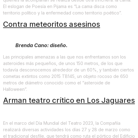
El eslogan de Poesía en Pijama es “La cama disca como
territorio político y la enfermedad como territorio poético”.
Contra meteoritos asesinos
Brenda Cano: diseño.
Las principales amenazas a las que nos enfrentamos son los
asteroides más pequeños, de unos 150 metros, de los que
todavía desconocemos alrededor de un 60%, y también ciertos
cometas extintos como 2015 TB145, un objeto rocoso de 650
metros de diámetro conocido como el “asteroide de
Halloween”.
Arman teatro crítico en Los Jaguares
En el marco del Día Mundial del Teatro 2023, la Compañía
realizará diversas actividades los días 27 y 28 de marzo como
el tradicional desfile, que tendrá como ruta el pórtico del Edificio