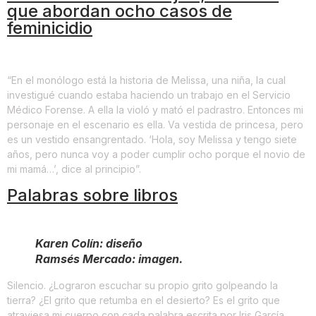
que abordan ocho casos de
feminicidio
“En el monólogo está la historia de Melissa, una niña, la cual
investigué cuando estaba haciendo un trabajo en el Servicio
Médico Forense. A ella la violó y mató el padrastro. Entonces mi
personaje en el escenario es ella. Va vestida de princesa, pero
es un vestido ensangrentado. ‘Hola, soy Melissa y tengo siete
años, pero nunca voy a poder cumplir ocho porque el novio de
mi mamá…’, dice al principio”.
Palabras sobre libros
Karen Colín: diseño
Ramsés Mercado: imagen.
Silencio. ¿Lograron escuchar su propio grito golpeando la
tierra? ¿El grito que retumba en el desierto? Es el grito que
atraviesa mi cuerpo con cada palabra escrita por Iris García.