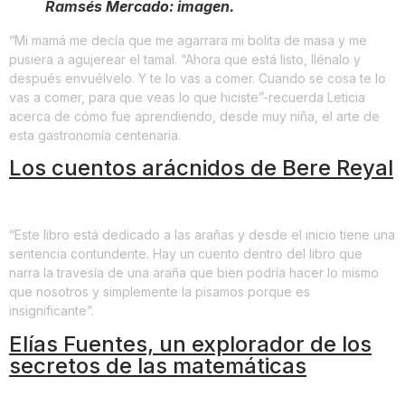
Ramsés Mercado: imagen.
“Mi mamá me decía que me agarrara mi bolita de masa y me
pusiera a agujerear el tamal. “Ahora que está listo, llénalo y
después envuélvelo. Y te lo vas a comer. Cuando se cosa te lo
vas a comer, para que veas lo que hiciste”-recuerda Leticia
acerca de cómo fue aprendiendo, desde muy niña, el arte de
esta gastronomía centenaria.
Los cuentos arácnidos de Bere Reyal
“Este libro está dedicado a las arañas y desde el inicio tiene una
sentencia contundente. Hay un cuento dentro del libro que
narra la travesía de una araña que bien podría hacer lo mismo
que nosotros y simplemente la pisamos porque es
insignificante”.
Elías Fuentes, un explorador de los
secretos de las matemáticas