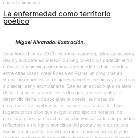
una élite financiera.
La enfermedad como territorio
poético
Miguel Alvarado: ilustración.
Zaria Abreu Flor es (1973) es poeta, guionista, tallerista, activista
disca y autodefensa médica. Su long covid y los padecimientos
crónicos que implica esta nueva enfermedad la han llevado a,
entre otras cosas, crear Poesía en Pijama: un programa en
streaming donde invita a mujeres pacientes crónicas y escritoras
a platicar, leer y acompañarse. Este es un espacio que se aleja
de los espacios capacitistas en los que, generalmente, se
desarrolla cierta vida social de la poesía: las mesas de
novedades de las librerías, los salones de lectura, los bares…
Lugares todos ellos que exigen cierto tipo de horarios, de
movilidad y de una escucha más bien verticalizada que pone los
reflectores en la figura monolítica del poeta y se aleja de una
escritura compartida. Por el contrario, la poesía de Zaria y de
quienes la acompañan se realiza desde otra trinchera: la cama.