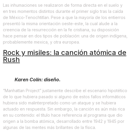
Las inhumaciones se realizaron de forma directa en el suelo y
en tres momentos distintos durante el primer siglo tras la caída
de México-Tenochtitlan. Pese a que la mayoría de los entierros
presentó la misma orientación oeste-este, la cual alude a la
creencia de la resurrección en la fe cristiana, su disposición
hace pensar en dos tipos de población: una de origen indígena,
probablemente mexica, y otra europea.
Rock y misiles: la canción atómica de
Rush
Karen Colín: diseño.
“Manhattan Project” justamente describe el escenario hipotético
de lo que hubiera pasado si alguno de estos fallos informáticos
hubiera sido malinterpretado como un ataque y se hubiera
actuado en respuesta. Sin embargo, la canción es aún más rica
en su contenido: el título hace referencia al programa que dio
origen a la bomba atómica, desarrollado entre 1942 y 1945 por
algunas de las mentes más brillantes de la física.