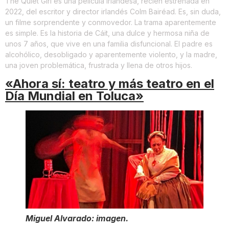
The Quiet Girl es una película irlandesa, recién estrenada en
2022, del escritor y director irlandés Colm Bairéad. Es, sin duda,
un filme sorprendente y conmovedor. La trama aparentemente
es simple. Es la historia de Cáit, una dulce y hermosa niña de
unos 7 años, que vive en una familia disfuncional. El padre es
alcohólico, desobligado y aparentemente violento, y la madre,
una joven problemática, frustrada y llena de otros hijos.
«Ahora sí: teatro y más teatro en el
Día Mundial en Toluca»
Miguel Alvarado: imagen.