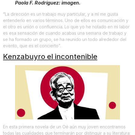
Paola F. Rodríguez: imagen.
“La dirección es un trabajo muy particular, y a mí me gusta
entenderlo en varios términos. Uno de ellos es comunicación y
el otro es unión o confluencia. Lo que yo he notado en mi labor
es esa sensación de cuando acabas una semana de trabajo y
se ha formado un grupo, se ha reunido un todo alrededor del
evento, que es el concierto”.
Kenzabuyro el incontenible
En esta primera novela de un Oé aún muy joven encontramos
todas las cualidades que terminarán por distinguir a su literatura: