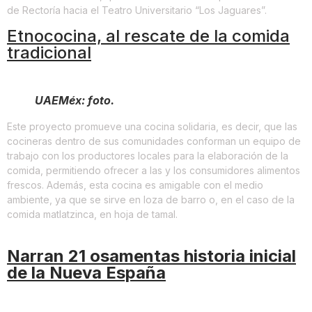
de Rectoría hacia el Teatro Universitario “Los Jaguares”.
Etnococina, al rescate de la comida
tradicional
UAEMéx: foto.
Este proyecto promueve una cocina solidaria, es decir, que las
cocineras dentro de sus comunidades conforman un equipo de
trabajo con los productores locales para la elaboración de la
comida, permitiendo ofrecer a las y los consumidores alimentos
frescos. Además, esta cocina es amigable con el medio
ambiente, ya que se sirve en loza de barro o, en el caso de la
comida matlatzinca, en hoja de tamal.
Narran 21 osamentas historia inicial
de la Nueva España