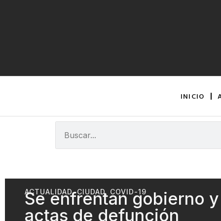
INICIO
ACTUALIDAD
,
CIUDAD
,
COVID-19
Se enfrentan gobierno y
actas de defunción