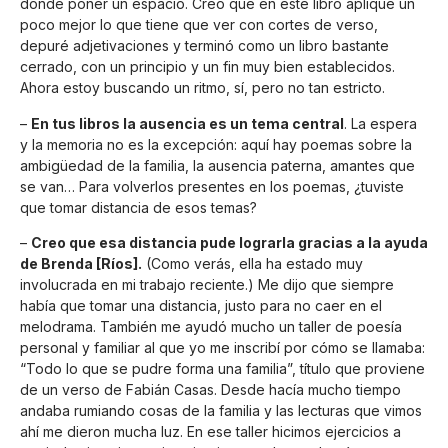
dónde poner un espacio. Creo que en este libro apliqué un
poco mejor lo que tiene que ver con cortes de verso,
depuré adjetivaciones y terminó como un libro bastante
cerrado, con un principio y un fin muy bien establecidos.
Ahora estoy buscando un ritmo, sí, pero no tan estricto.
–
En tus libros la ausencia es un tema central
. La espera
y la memoria no es la excepción: aquí hay poemas sobre la
ambigüedad de la familia, la ausencia paterna, amantes que
se van… Para volverlos presentes en los poemas, ¿tuviste
que tomar distancia de esos temas?
–
Creo que esa distancia pude lograrla gracias a la ayuda
de Brenda [Ríos].
(Como verás, ella ha estado muy
involucrada en mi trabajo reciente.) Me dijo que siempre
había que tomar una distancia, justo para no caer en el
melodrama. También me ayudó mucho un taller de poesía
personal y familiar al que yo me inscribí por cómo se llamaba:
“Todo lo que se pudre forma una familia”, título que proviene
de un verso de Fabián Casas. Desde hacía mucho tiempo
andaba rumiando cosas de la familia y las lecturas que vimos
ahí me dieron mucha luz. En ese taller hicimos ejercicios a