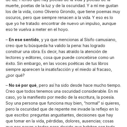
muerte, poetas de la luz y de la oscuridad. Y a mí me gustan
los de la vida, como Oliverio Girondo, que tiene poemas muy
oscuros, pero que siempre renacen a la vida. Y eso es lo
que yo he tratado: encontrar de nuevo un impulso, aunque
eso te vuelva a meter en el hoyo.
–
En ese sentido
, y ya que mencionas al Sísifo camusiano,
creo que tu búsqueda ha valido la pena: has logrado
construir una obra. Es decir, has atraído la atención de
lectores y editores, cosa que puede concebirse como un
éxito. Sin embargo, en las voces poéticas de tus libros
siempre aparecen la insatisfacción y el miedo al fracaso,
¿por qué?
–
No sé por qué
, pero así ha sido desde hace mucho tiempo.
Creo que todos tenemos una oscuridad considerable. En mi
caso, yo la manifiesto por medio de la escritura, la poesía.
Soy una persona que funciona muy bien, “normal” si quieres,
pero la oscuridad que de repente me invade la reflejo en lo
que escribo: preguntas angustiantes, decisiones que hay
que tomar en la vida, pérdidas, dolores, ausencias; cosas
que nos pasan a todos pero decido que habiten con toda