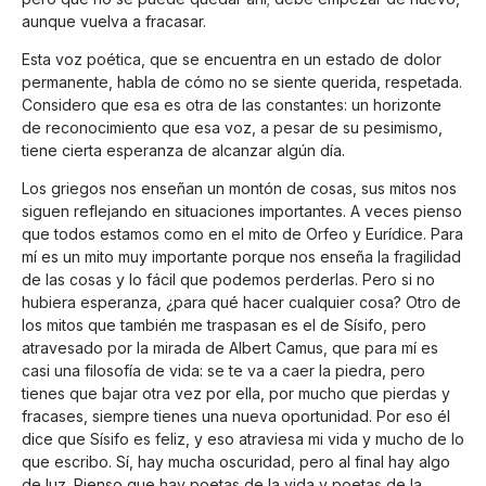
aunque vuelva a fracasar.
Esta voz poética, que se encuentra en un estado de dolor
permanente, habla de cómo no se siente querida, respetada.
Considero que esa es otra de las constantes: un horizonte
de reconocimiento que esa voz, a pesar de su pesimismo,
tiene cierta esperanza de alcanzar algún día.
Los griegos nos enseñan un montón de cosas, sus mitos nos
siguen reflejando en situaciones importantes. A veces pienso
que todos estamos como en el mito de Orfeo y Eurídice. Para
mí es un mito muy importante porque nos enseña la fragilidad
de las cosas y lo fácil que podemos perderlas. Pero si no
hubiera esperanza, ¿para qué hacer cualquier cosa? Otro de
los mitos que también me traspasan es el de Sísifo, pero
atravesado por la mirada de Albert Camus, que para mí es
casi una filosofía de vida: se te va a caer la piedra, pero
tienes que bajar otra vez por ella, por mucho que pierdas y
fracases, siempre tienes una nueva oportunidad. Por eso él
dice que Sísifo es feliz, y eso atraviesa mi vida y mucho de lo
que escribo. Sí, hay mucha oscuridad, pero al final hay algo
de luz. Pienso que hay poetas de la vida y poetas de la