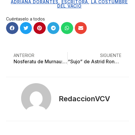
ADRIANA DORANTES
,
ESCRITORA
,
LA COSTUMBRE
DEL VACÍO
Cuéntaselo a todos
ANTERIOR
SIGUIENTE
Nosferatu de Murnau: cien años sin conciliar el sueño
“Sujo” de Astrid Rondero y Fernanda Valadez: trascender la violencia
RedaccionVCV