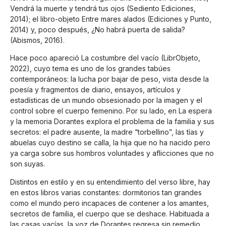
Vendrá la muerte y tendrá tus ojos (Sediento Ediciones,
2014); el libro-objeto Entre mares alados (Ediciones y Punto,
2014) y, poco después, ¿No habrá puerta de salida?
(Abismos, 2016).
Hace poco apareció La costumbre del vacío (LibrObjeto,
2022), cuyo tema es uno de los grandes tabúes
contemporáneos: la lucha por bajar de peso, vista desde la
poesía y fragmentos de diario, ensayos, artículos y
estadísticas de un mundo obsesionado por la imagen y el
control sobre el cuerpo femenino. Por su lado, en La espera
y la memoria Dorantes explora el problema de la familia y sus
secretos: el padre ausente, la madre “torbellino”, las tías y
abuelas cuyo destino se calla, la hija que no ha nacido pero
ya carga sobre sus hombros voluntades y aflicciones que no
son suyas.
Distintos en estilo y en su entendimiento del verso libre, hay
en estos libros varias constantes: dormitorios tan grandes
como el mundo pero incapaces de contener a los amantes,
secretos de familia, el cuerpo que se deshace. Habituada a
las casas vacías, la voz de Dorantes regresa sin remedio