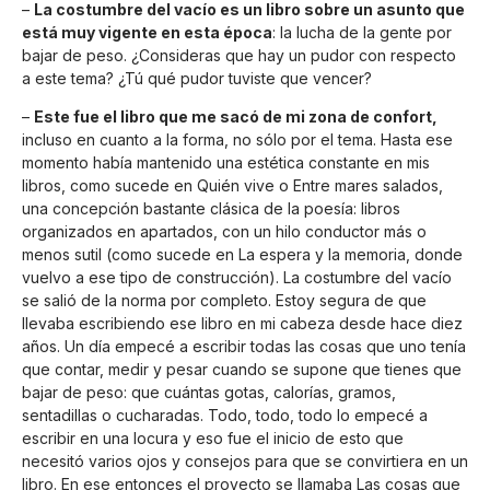
–
La costumbre del vacío es un libro sobre un asunto que
está muy vigente en esta época
: la lucha de la gente por
bajar de peso. ¿Consideras que hay un pudor con respecto
a este tema? ¿Tú qué pudor tuviste que vencer?
–
Este fue el libro que me sacó de mi zona de confort,
incluso en cuanto a la forma, no sólo por el tema. Hasta ese
momento había mantenido una estética constante en mis
libros, como sucede en Quién vive o Entre mares salados,
una concepción bastante clásica de la poesía: libros
organizados en apartados, con un hilo conductor más o
menos sutil (como sucede en La espera y la memoria, donde
vuelvo a ese tipo de construcción). La costumbre del vacío
se salió de la norma por completo. Estoy segura de que
llevaba escribiendo ese libro en mi cabeza desde hace diez
años. Un día empecé a escribir todas las cosas que uno tenía
que contar, medir y pesar cuando se supone que tienes que
bajar de peso: que cuántas gotas, calorías, gramos,
sentadillas o cucharadas. Todo, todo, todo lo empecé a
escribir en una locura y eso fue el inicio de esto que
necesitó varios ojos y consejos para que se convirtiera en un
libro. En ese entonces el proyecto se llamaba Las cosas que