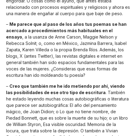
engordar. O cosas como el ayuno, que antes estaba
relacionado con procesos espirituales y religiosos y ahora es
una manera de engañar al cuerpo para que baje de peso.
–
Me parece que al paso de los años tus poemas se han
acercado a procedimientos más habituales en el
ensayo
, a la usanza de Anne Carson, Maggie Nelson y
Rebecca Solnit; o, como en México, Jazmina Barrera, Isabel
Zapata, Karen Villeda o la propia Brenda Ríos. Además, los
blogs, X (antes Twitter), las revistas digitales e internet en
general también han sido espacios fundamentales para las
voces de las mujeres. ¿Consideras que esas formas de
escritura han ido moldeando tu poesía?
–
Creo que también me he ido metiendo por ahí, viendo
las posibilidades de ese otro tipo de escritura
. También
he estado leyendo muchas cosas autobiográficas o literatura
que parece ser autobiográfica: El año del pensamiento
mágico, de Joan Didion; o Lo que no tiene nombre, de
Piedad Bonnett, que es sobre la muerte de su hijo; o un libro
de William Styron, Esa visible oscuridad. Memoria de la
locura, que trata sobre la depresión. O también a Vivian