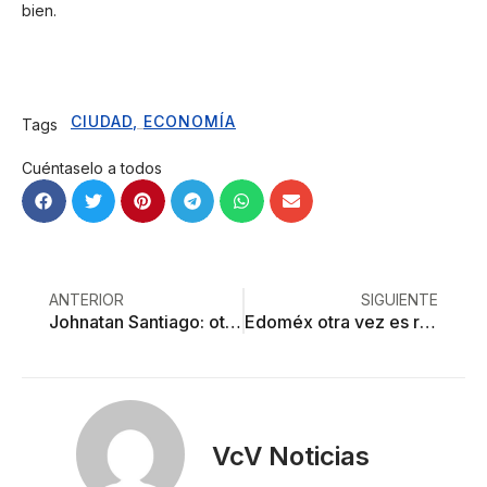
bien.
CIUDAD
,
ECONOMÍA
Tags
Cuéntaselo a todos
ANTERIOR
SIGUIENTE
Johnatan Santiago: otra víctima más del abuso policial en Edoméx
Edoméx otra vez es rojo
VcV Noticias