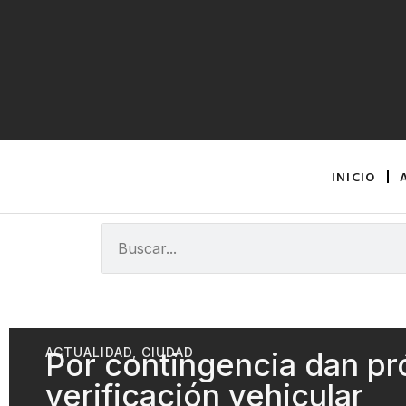
INICIO
ACTUALIDAD
,
CIUDAD
Por contingencia dan pr
verificación vehicular