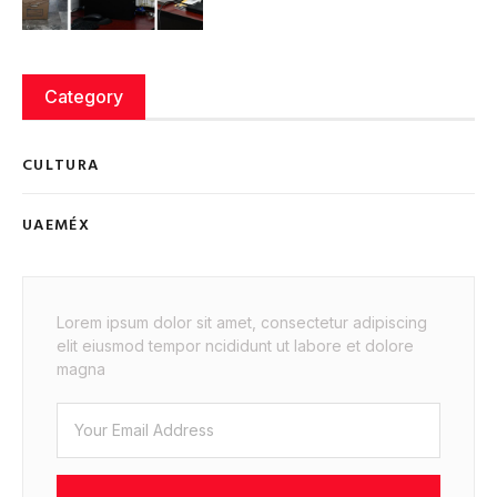
Category
CULTURA
UAEMÉX
Lorem ipsum dolor sit amet, consectetur adipiscing
elit eiusmod tempor ncididunt ut labore et dolore
magna