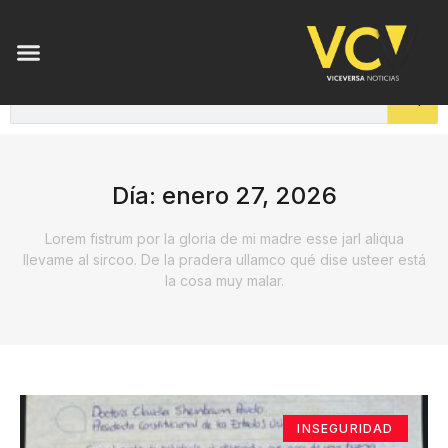
Día: enero 27, 2026
Lorem fistrum por la gloria de mi madre esse jarl aliqua
llevame al sircoo. De la pradera ullamco qué dise usteer está
la cosa muy malar.
INSEGURIDAD