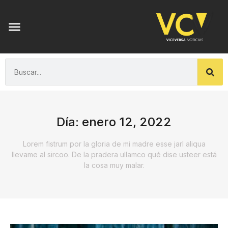
Día: enero 12, 2022
Lorem fistrum por la gloria de mi madre esse jarl aliqua
llevame al sircoo. De la pradera ullamco qué dise usteer está
la cosa muy malar.