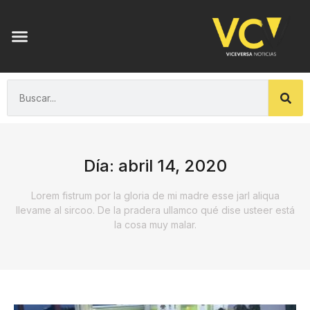
Día: abril 14, 2020
Lorem fistrum por la gloria de mi madre esse jarl aliqua
llevame al sircoo. De la pradera ullamco qué dise usteer está
la cosa muy malar.