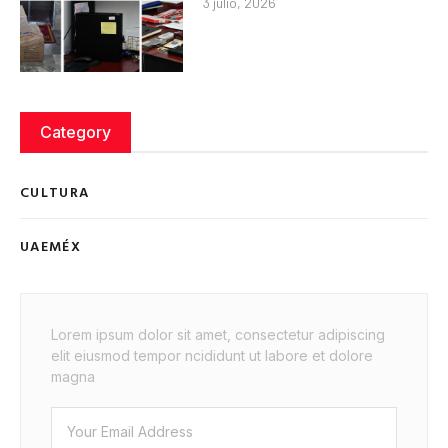
3 julio, 2026
Category
CULTURA
UAEMÉX
Lorem ipsum dolor sit amet, consectetur adipiscing
elit eiusmod tempor ncididunt ut labore et dolore
magna