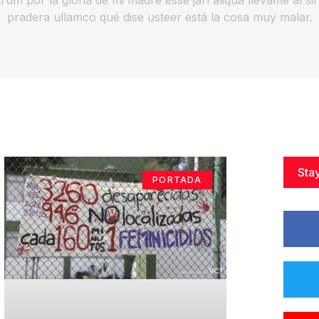
pradera ullamco qué dise usteer está la cosa muy malar.
Sta
PORTADA