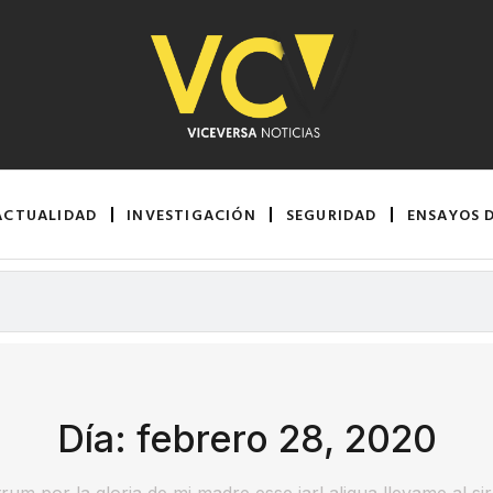
ACTUALIDAD
INVESTIGACIÓN
SEGURIDAD
ENSAYOS 
Día: febrero 28, 2020
rum por la gloria de mi madre esse jarl aliqua llevame al si