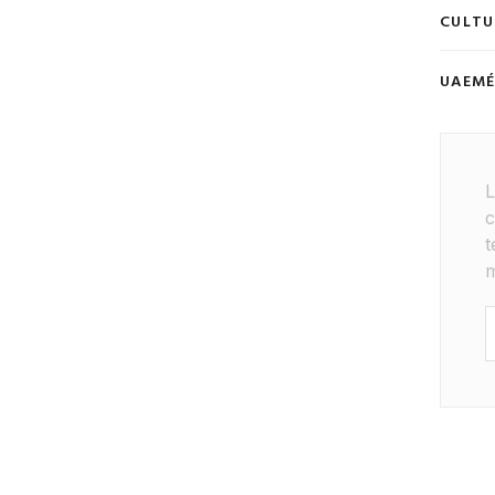
CULTU
UAEM
L
c
t