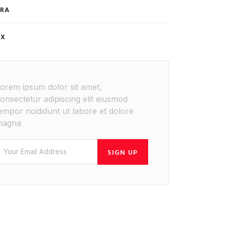
RA
ÉX
orem ipsum dolor sit amet,
onsectetur adipiscing elit eiusmod
empor ncididunt ut labore et dolore
magna
SIGN UP